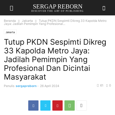
SERGAP REBORN
DISCOVER THE ART OF PUBLISHING
Beranda
Jakarta
Tutup PKDN Sespimti Dikreg 33 Kapolda Metro
Jaya: Jadilah Pemimpin Yang Profesional...
Jakarta
Tutup PKDN Sespimti Dikreg
33 Kapolda Metro Jaya:
Jadilah Pemimpin Yang
Profesional Dan Dicintai
Masyarakat
61
0
Penulis
sergapreborn
-
26 April 2024