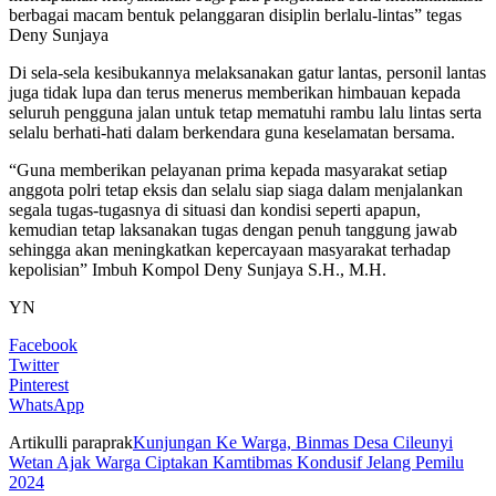
berbagai macam bentuk pelanggaran disiplin berlalu-lintas” tegas
Deny Sunjaya
Di sela-sela kesibukannya melaksanakan gatur lantas, personil lantas
juga tidak lupa dan terus menerus memberikan himbauan kepada
seluruh pengguna jalan untuk tetap mematuhi rambu lalu lintas serta
selalu berhati-hati dalam berkendara guna keselamatan bersama.
“Guna memberikan pelayanan prima kepada masyarakat setiap
anggota polri tetap eksis dan selalu siap siaga dalam menjalankan
segala tugas-tugasnya di situasi dan kondisi seperti apapun,
kemudian tetap laksanakan tugas dengan penuh tanggung jawab
sehingga akan meningkatkan kepercayaan masyarakat terhadap
kepolisian” Imbuh Kompol Deny Sunjaya S.H., M.H.
YN
Facebook
Twitter
Pinterest
WhatsApp
Artikulli paraprak
Kunjungan Ke Warga, Binmas Desa Cileunyi
Wetan Ajak Warga Ciptakan Kamtibmas Kondusif Jelang Pemilu
2024