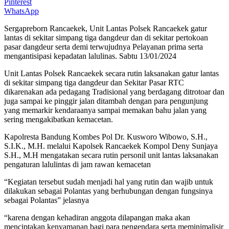
Pinterest
WhatsApp
Sergapreborn Rancaekek, Unit Lantas Polsek Rancaekek gatur
lantas di sekitar simpang tiga dangdeur dan di sekitar pertokoan
pasar dangdeur serta demi terwujudnya Pelayanan prima serta
mengantisipasi kepadatan lalulinas. Sabtu 13/01/2024
Unit Lantas Polsek Rancaekek secara rutin laksanakan gatur lantas
di sekitar simpang tiga dangdeur dan Sekitar Pasar RTC
dikarenakan ada pedagang Tradisional yang berdagang ditrotoar dan
juga sampai ke pinggir jalan ditambah dengan para pengunjung
yang memarkir kendaraanya sampai memakan bahu jalan yang
sering mengakibatkan kemacetan.
Kapolresta Bandung Kombes Pol Dr. Kusworo Wibowo, S.H.,
S.I.K., M.H. melalui Kapolsek Rancaekek Kompol Deny Sunjaya
S.H., M.H mengatakan secara rutin personil unit lantas laksanakan
pengaturan lalulintas di jam rawan kemacetan
“Kegiatan tersebut sudah menjadi hal yang rutin dan wajib untuk
dilakukan sebagai Polantas yang berhubungan dengan fungsinya
sebagai Polantas” jelasnya
“karena dengan kehadiran anggota dilapangan maka akan
menciptakan kenyamanan bagi para pengendara serta meminimalisir