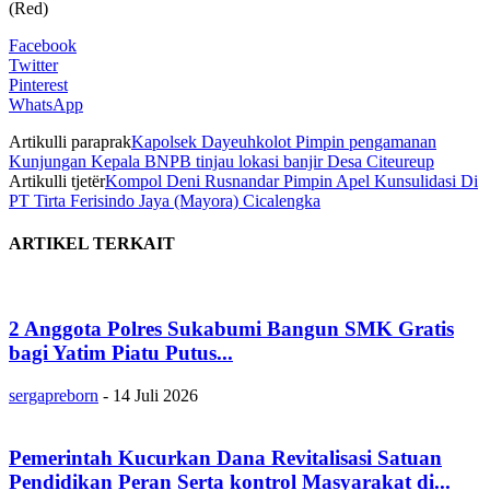
(Red)
Facebook
Twitter
Pinterest
WhatsApp
Artikulli paraprak
Kapolsek Dayeuhkolot Pimpin pengamanan
Kunjungan Kepala BNPB tinjau lokasi banjir Desa Citeureup
Artikulli tjetër
Kompol Deni Rusnandar Pimpin Apel Kunsulidasi Di
PT Tirta Ferisindo Jaya (Mayora) Cicalengka
ARTIKEL TERKAIT
2 Anggota Polres Sukabumi Bangun SMK Gratis
bagi Yatim Piatu Putus...
sergapreborn
-
14 Juli 2026
Pemerintah Kucurkan Dana Revitalisasi Satuan
Pendidikan Peran Serta kontrol Masyarakat di...