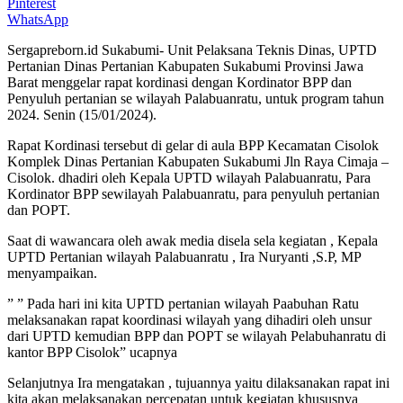
Pinterest
WhatsApp
Sergapreborn.id Sukabumi- Unit Pelaksana Teknis Dinas, UPTD
Pertanian Dinas Pertanian Kabupaten Sukabumi Provinsi Jawa
Barat menggelar rapat kordinasi dengan Kordinator BPP dan
Penyuluh pertanian se wilayah Palabuanratu, untuk program tahun
2024. Senin (15/01/2024).
Rapat Kordinasi tersebut di gelar di aula BPP Kecamatan Cisolok
Komplek Dinas Pertanian Kabupaten Sukabumi Jln Raya Cimaja –
Cisolok. dhadiri oleh Kepala UPTD wilayah Palabuanratu, Para
Kordinator BPP sewilayah Palabuanratu, para penyuluh pertanian
dan POPT.
Saat di wawancara oleh awak media disela sela kegiatan , Kepala
UPTD Pertanian wilayah Palabuanratu , Ira Nuryanti ,S.P, MP
menyampaikan.
” ” Pada hari ini kita UPTD pertanian wilayah Paabuhan Ratu
melaksanakan rapat koordinasi wilayah yang dihadiri oleh unsur
dari UPTD kemudian BPP dan POPT se wilayah Pelabuhanratu di
kantor BPP Cisolok” ucapnya
Selanjutnya Ira mengatakan , tujuannya yaitu dilaksanakan rapat ini
kita akan melaksanakan percepatan untuk kegiatan khususnya