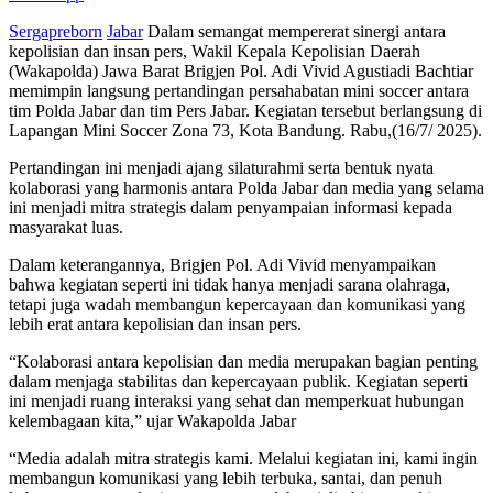
Sergapreborn
Jabar
Dalam semangat mempererat sinergi antara
kepolisian dan insan pers, Wakil Kepala Kepolisian Daerah
(Wakapolda) Jawa Barat Brigjen Pol. Adi Vivid Agustiadi Bachtiar
memimpin langsung pertandingan persahabatan mini soccer antara
tim Polda Jabar dan tim Pers Jabar. Kegiatan tersebut berlangsung di
Lapangan Mini Soccer Zona 73, Kota Bandung. Rabu,(16/7/ 2025).
Pertandingan ini menjadi ajang silaturahmi serta bentuk nyata
kolaborasi yang harmonis antara Polda Jabar dan media yang selama
ini menjadi mitra strategis dalam penyampaian informasi kepada
masyarakat luas.
Dalam keterangannya, Brigjen Pol. Adi Vivid menyampaikan
bahwa kegiatan seperti ini tidak hanya menjadi sarana olahraga,
tetapi juga wadah membangun kepercayaan dan komunikasi yang
lebih erat antara kepolisian dan insan pers.
“Kolaborasi antara kepolisian dan media merupakan bagian penting
dalam menjaga stabilitas dan kepercayaan publik. Kegiatan seperti
ini menjadi ruang interaksi yang sehat dan memperkuat hubungan
kelembagaan kita,” ujar Wakapolda Jabar
“Media adalah mitra strategis kami. Melalui kegiatan ini, kami ingin
membangun komunikasi yang lebih terbuka, santai, dan penuh