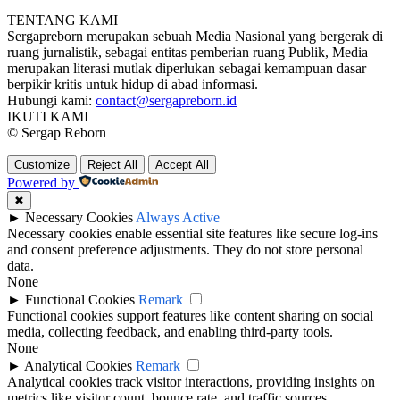
TENTANG KAMI
Sergapreborn merupakan sebuah Media Nasional yang bergerak di
ruang jurnalistik, sebagai entitas pemberian ruang Publik, Media
merupakan literasi mutlak diperlukan sebagai kemampuan dasar
berpikir kritis untuk hidup di abad informasi.
Hubungi kami:
contact@sergapreborn.id
IKUTI KAMI
© Sergap Reborn
Customize
Reject All
Accept All
Powered by
✖
►
Necessary Cookies
Always Active
Necessary cookies enable essential site features like secure log-ins
and consent preference adjustments. They do not store personal
data.
None
►
Functional Cookies
Remark
Functional cookies support features like content sharing on social
media, collecting feedback, and enabling third-party tools.
None
►
Analytical Cookies
Remark
Analytical cookies track visitor interactions, providing insights on
metrics like visitor count, bounce rate, and traffic sources.