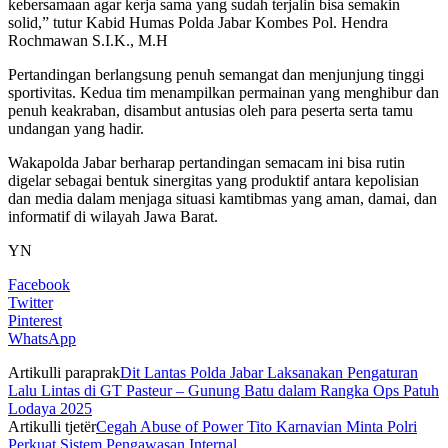
kebersamaan agar kerja sama yang sudah terjalin bisa semakin
solid,” tutur Kabid Humas Polda Jabar Kombes Pol. Hendra
Rochmawan S.I.K., M.H
Pertandingan berlangsung penuh semangat dan menjunjung tinggi
sportivitas. Kedua tim menampilkan permainan yang menghibur dan
penuh keakraban, disambut antusias oleh para peserta serta tamu
undangan yang hadir.
Wakapolda Jabar berharap pertandingan semacam ini bisa rutin
digelar sebagai bentuk sinergitas yang produktif antara kepolisian
dan media dalam menjaga situasi kamtibmas yang aman, damai, dan
informatif di wilayah Jawa Barat.
YN
Facebook
Twitter
Pinterest
WhatsApp
Artikulli paraprak
Dit Lantas Polda Jabar Laksanakan Pengaturan
Lalu Lintas di GT Pasteur – Gunung Batu dalam Rangka Ops Patuh
Lodaya 2025
Artikulli tjetër
Cegah Abuse of Power Tito Karnavian Minta Polri
Perkuat Sistem Pengawasan Internal