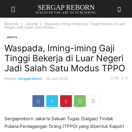
SERGAP REBORN
DISCOVER THE ART OF PUBLISHING
Beranda
Jakarta
Waspada, Iming-iming Gaji Tinggi Bekerja di Luar
Negeri Jadi Salah Satu Modus...
Jakarta
Waspada, Iming-iming Gaji
Tinggi Bekerja di Luar Negeri
Jadi Salah Satu Modus TPPO
54
0
Penulis
sergapreborn
-
24 Juni 2023
Sergapreborn Jakarta Satuan Tugas (Satgas) Tindak
Pidana Perdagangan Orang (TPPO) yang dibentuk Kapolri