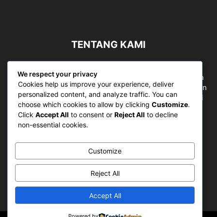
TENTANG KAMI
Sergapreborn merupakan sebuah Media Nasional yang
We respect your privacy
bergerak di ruang jurnalistik, sebagai entitas pemberian
Cookies help us improve your experience, deliver
ruang Publik, Media merupakan literasi mutlak diperlukan
personalized content, and analyze traffic. You can
sebagai kemampuan dasar berpikir kritis untuk hidup di
choose which cookies to allow by clicking
Customize
.
abad informasi.
Click
Accept All
to consent or
Reject All
to decline
non-essential cookies.
Hubungi kami:
contact@sergapreborn.id
Customize
IKUTI KAMI
Reject All
Accept All
Powered by