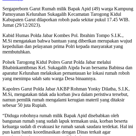
Sergapreborn Garut Rumah milik Bapak Apid (49) warga Kampung
Pamoyanan Kelurahan Sukagalih Kecamatan Tarogong Kidul
Kabupaten Garut dilaporkan roboh pada sekitar pukul 17.45 WIB.
Jumat (29/12/2023).
Kabid Humas Polda Jabar Kombes Pol. Ibrahim Tompo S.I.K.,
M.Si mengatakan bahwa bantuan yang diberikan merupakan wujud
kepedulian dan pelayanan prima Polri kepada masyarakat yang
membutuhkan.
Polsek Tarogong Kidul Polres Garut Polda Jabar melalui
Bhabinkamtibmas Kel. Sukagalih Aipda Iwan bersama Babinsa dan
aparatur Kelurahan melakukan pemantauan ke lokasi rumah roboh
yang menimpa salah satu warga Desa binaannya.
Kapolres Garut Polda Jabar AKBP Rohman Yonky Dilatha, S.I.K,
M.Si, mengatakan tidak ada korban jiwa dalam peristiwa tersebut,
namun pemilik rumah mengalami kerugian materil yang ditaksir
sebesar 50 juta Rupiah.
“Diduga robohnya rumah milik Bapak Apid disebabkan oleh
bangunan rumah yang sudah lapuk termakan usia, korban beserta
keluarga sudah di evakuasi ke rumah sanak saudara terdekat. Hal ini
pun kami bantu koordinasikan dengan Dinas terkait agar