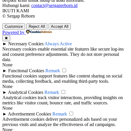
berpikir kritis untuk hidup di abad informasi.
Hubungi kami:
contact@sergapreborn.id
IKUTI KAMI
© Sergap Reborn
Customize
Reject All
Accept All
Powered by
✖
►
Necessary Cookies
Always Active
Necessary cookies enable essential site features like secure log-ins
and consent preference adjustments. They do not store personal
data.
None
►
Functional Cookies
Remark
Functional cookies support features like content sharing on social
media, collecting feedback, and enabling third-party tools.
None
►
Analytical Cookies
Remark
Analytical cookies track visitor interactions, providing insights on
metrics like visitor count, bounce rate, and traffic sources.
None
►
Advertisement Cookies
Remark
Advertisement cookies deliver personalized ads based on your
previous visits and analyze the effectiveness of ad campaigns.
None