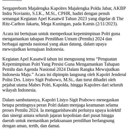
Sergapreborn Majalengka Kapolres Majalengka Polda Jabar, AKBP
Indra Novianto, S.I.K., M.Si., CPHR, hadiri dengan penuh
semangat Kegiatan Apel Kasatwil Tahun 2023 yang digelar di The
Ritz-Carlton Jakarta, Mega Kuningan, pada Kamis (2/11/2023).
Acara ini bertujuan untuk memperkuat kepemimpinan Polri guna
mengamankan tahapan Pemilihan Umum (Pemilu) 2024 dan
berbagai agenda nasional yang akan datang, dalam upaya
mewujudkan kemajuan Indonesia.
Kegiatan Apel Kasatwil tahun ini mengusung tema “Penguatan
Kepemimpinan Polri Yang Presisi Guna Mengamankan Tahapan
Pemilu dan Agenda Nasional 2024 Dalam Rangka Mewujudkan
Indonesia Maju.” Acara ini dipimpin langsung oleh Kapolri Jenderal
Polisi Drs. Listyo Sigit Prabowo, M.Si., dan turut dihadiri oleh
pejabat utama Mabes Polri, Kapolda, hingga Kapolres dari seluruh
wilayah Indonesia.
Dalam sambutannya, Kapolri Listyo Sigit Prabowo menegaskan
betapa pentingnya peran Polri dalam menjaga keamanan selama
proses Pemilu 2024. Ia menggarisbawahi perlunya upaya kolektif
dan sinergi antara seluruh jajaran kepolisian dari pusat hingga
daerah untuk memastikan pelaksanaan pemilihan berlangsung
dengan aman, tertib, dan damai.