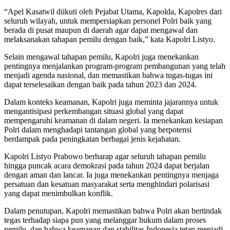
“Apel Kasatwil diikuti oleh Pejabat Utama, Kapolda, Kapolres dari
seluruh wilayah, untuk mempersiapkan personel Polri baik yang
berada di pusat maupun di daerah agar dapat mengawal dan
melaksanakan tahapan pemilu dengan baik,” kata Kapolri Listyo.
Selain mengawal tahapan pemilu, Kapolri juga menekankan
pentingnya menjalankan program-program pembangunan yang telah
menjadi agenda nasional, dan memastikan bahwa tugas-tugas ini
dapat terselesaikan dengan baik pada tahun 2023 dan 2024.
Dalam konteks keamanan, Kapolri juga meminta jajarannya untuk
mengantisipasi perkembangan situasi global yang dapat
mempengaruhi keamanan di dalam negeri. Ia menekankan kesiapan
Polri dalam menghadapi tantangan global yang berpotensi
berdampak pada peningkatan berbagai jenis kejahatan.
Kapolri Listyo Prabowo berharap agar seluruh tahapan pemilu
hingga puncak acara demokrasi pada tahun 2024 dapat berjalan
dengan aman dan lancar. Ia juga menekankan pentingnya menjaga
persatuan dan kesatuan masyarakat serta menghindari polarisasi
yang dapat menimbulkan konflik.
Dalam penutupan, Kapolri memastikan bahwa Polri akan bertindak
tegas terhadap siapa pun yang melanggar hukum dalam proses
pemilu, dan bahwa keamanan dan stabilitas Indonesia tetap menjadi