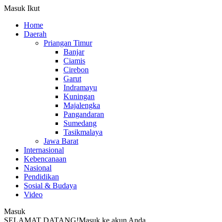
Masuk
Ikut
Home
Daerah
Priangan Timur
Banjar
Ciamis
Cirebon
Garut
Indramayu
Kuningan
Majalengka
Pangandaran
Sumedang
Tasikmalaya
Jawa Barat
Internasional
Kebencanaan
Nasional
Pendidikan
Sosial & Budaya
Video
Masuk
SELAMAT DATANG!
Masuk ke akun Anda