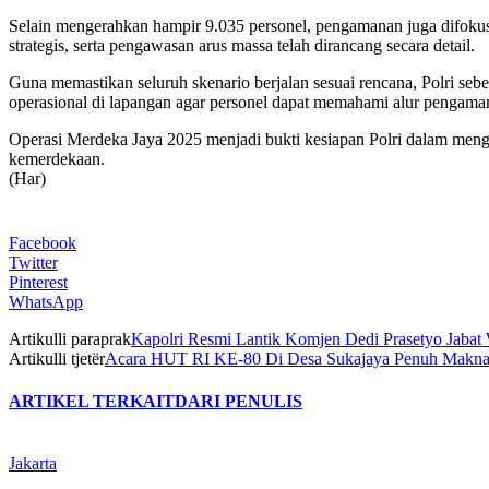
Selain mengerahkan hampir 9.035 personel, pengamanan juga difokusk
strategis, serta pengawasan arus massa telah dirancang secara detail.
Guna memastikan seluruh skenario berjalan sesuai rencana, Polri se
operasional di lapangan agar personel dapat memahami alur pengama
Operasi Merdeka Jaya 2025 menjadi bukti kesiapan Polri dalam meng
kemerdekaan.
(Har)
Facebook
Twitter
Pinterest
WhatsApp
Artikulli paraprak
Kapolri Resmi Lantik Komjen Dedi Prasetyo Jabat
Artikulli tjetër
Acara HUT RI KE-80 Di Desa Sukajaya Penuh Makna
ARTIKEL TERKAIT
DARI PENULIS
Jakarta