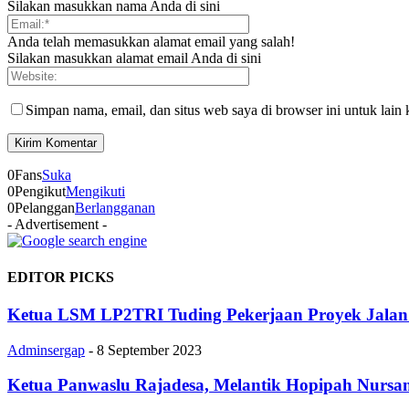
Silakan masukkan nama Anda di sini
Anda telah memasukkan alamat email yang salah!
Silakan masukkan alamat email Anda di sini
Simpan nama, email, dan situs web saya di browser ini untuk lain 
0
Fans
Suka
0
Pengikut
Mengikuti
0
Pelanggan
Berlangganan
- Advertisement -
EDITOR PICKS
Ketua LSM LP2TRI Tuding Pekerjaan Proyek Jala
Adminsergap
-
8 September 2023
Ketua Panwaslu Rajadesa, Melantik Hopipah Nur