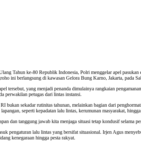
 Ulang Tahun ke-80 Republik Indonesia, Polri menggelar apel pasukan
roho ini berlangsung di kawasan Gelora Bung Karno, Jakarta, pada Sab
am apel tersebut, yang menjadi penanda dimulainya rangkaian pengamana
 perwakilan petugas dari lintas instansi.
ukan sekadar rutinitas tahunan, melainkan bagian dari penghormata
 lapangan, seperti kepadatan lalu lintas, kerumunan masyarakat, hin
pan dan tanggung jawab kita menjaga situasi tetap kondusif selama per
uk pengaturan lalu lintas yang bersifat situasional. Irjen Agus menyebu
idang kenegaraan hingga pesta rakyat.