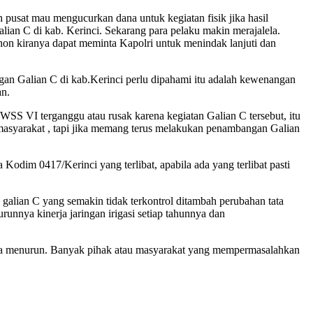
h pusat mau mengucurkan dana untuk kegiatan fisik jika hasil
an C di kab. Kerinci. Sekarang para pelaku makin merajalela.
n kiranya dapat meminta Kapolri untuk menindak lanjuti dan
n Galian C di kab.Kerinci perlu dipahami itu adalah kewenangan
an.
WSS VI terganggu atau rusak karena kegiatan Galian C tersebut, itu
asyarakat , tapi jika memang terus melakukan penambangan Galian
dim 0417/Kerinci yang terlibat, apabila ada yang terlibat pasti
lian C yang semakin tidak terkontrol ditambah perubahan tata
unnya kinerja jaringan irigasi setiap tahunnya dan
 bisa menurun. Banyak pihak atau masyarakat yang mempermasalahkan