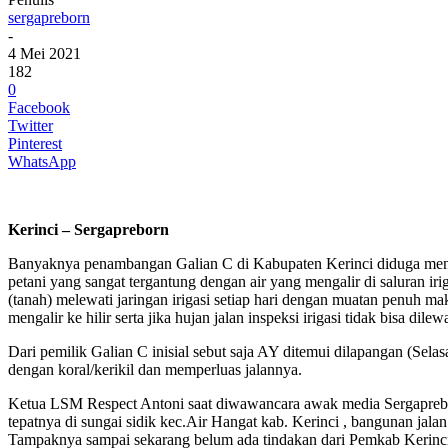
sergapreborn
-
4 Mei 2021
182
0
Facebook
Twitter
Pinterest
WhatsApp
Kerinci – Sergapreborn
Banyaknya penambangan Galian C di Kabupaten Kerinci diduga mengaki
petani yang sangat tergantung dengan air yang mengalir di saluran ir
(tanah) melewati jaringan irigasi setiap hari dengan muatan penuh 
mengalir ke hilir serta jika hujan jalan inspeksi irigasi tidak bisa 
Dari pemilik Galian C inisial sebut saja AY ditemui dilapangan (Sel
dengan koral/kerikil dan memperluas jalannya.
Ketua LSM Respect Antoni saat diwawancara awak media Sergaprebor
tepatnya di sungai sidik kec.Air Hangat kab. Kerinci , bangunan ja
Tampaknya sampai sekarang belum ada tindakan dari Pemkab Kerinc