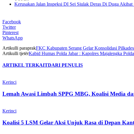
Kerusakan Jalan Inspeksi DI Sei Siulak Deras Di Duga Akiba
Facebook
Twitter
Pinterest
WhatsApp
Artikulli paraprak
FKC Kabupaten Serang Gelar Konsolidasi Pilkade
Artikulli tjetër
Kabid Humas Polda Jabar : Kapolres Majalengka Polda
ARTIKEL TERKAIT
DARI PENULIS
Kerinci
Lemah Awasi Limbah SPPG MBG, Koalisi Media d
Kerinci
Koalisi 5 LSM Gelar Aksi Unjuk Rasa di Depan Kant