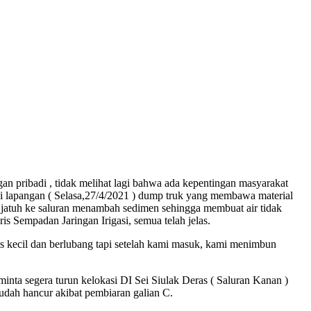
n pribadi , tidak melihat lagi bahwa ada kepentingan masyarakat
n di lapangan ( Selasa,27/4/2021 ) dump truk yang membawa material
g jatuh ke saluran menambah sedimen sehingga membuat air tidak
is Sempadan Jaringan Irigasi, semua telah jelas.
as kecil dan berlubang tapi setelah kami masuk, kami menimbun
a segera turun kelokasi DI Sei Siulak Deras ( Saluran Kanan )
udah hancur akibat pembiaran galian C.