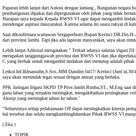
Paparan lebih lanjut dari Antoni dengan lantang , Bangunan negara h
pembangunan dipakai dan dipergunakan oleh pihak yang tidak bertan
Harapan saya kepada Kepala BWSS VI agar dapat mengambil tindakan
mendengar aspirasi masyarakat. Karena selama ini suara rakyat di kab.
Saat dikonfirmasi wartawan Sergapreborn Bupati Kerinci DR.Drs.H.
dari provinsi Jambi. Tapi jika ada laporan masyarakat, saya akan min
Lebih lanjut Adirozal mengatakan ” Terkait adanya saluran irigasi D
merupakan tanggungjawab provinsi dan BWSS VI dan jika diperlukan
C yang berhak untuk mengambil tindakan dan menutup adalah pihak k
Letkol.Inf.Ikhsanudin,S.Sos.,MM Dandim 0417/ Kerinci (Jum’at,30/4/
saya akan menindak tegas sesuai dengan aturan yang berlaku.
PPK Jaringan Irigasi SKPD TP Prov.Jambi Rimba,ST., M.Eng saat di
guna lahan yang semakin meningkat, mengakibatkan peningkatan volume
Aknop yang meningkat tahun ke tahun.’
“Seharusnya setiap pelaksanaan OP dapat meningkatkan kinerja jarin
hal tersebut dan selalu mengkambinghitamkan Pihak BWSS VI maupun
( Eka )
TOPIK