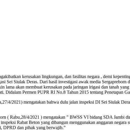
batkan kerusakan lingkungan, dan fasilitas negara , demi kepentinga
igasi Sei Siulak Deras. Dari hasil investigasi awak media Sergaprebor
makin lama akan membuat kerusakan pada jaringan irigasi dan tanah yan
dilewati. Didalam Permen PUPR RI No.8 Tahun 2015 tentang Penetapan Gar
asa,27/4/2021) mengatakan bahwa dulu jalan inspeksi DI Sei Siulak Der
n ( Rabu,28/4/2021 ) mengatakan ” BWSS VI bidang SDA Jambi dimint
lan inspeksi Rabat Beton yang dibangun menggunakan anggaran negara s
i, DPRD dan pihak yang berwajib.”