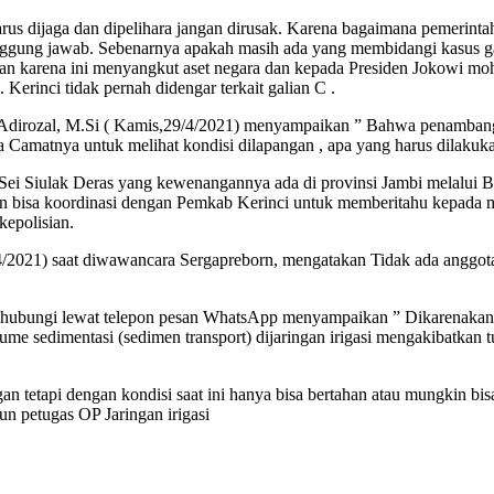
arus dijaga dan dipelihara jangan dirusak. Karena bagaimana pemerinta
ggung jawab. Sebenarnya apakah masih ada yang membidangi kasus gali
 karena ini menyangkut aset negara dan kepada Presiden Jokowi moho
 Kerinci tidak pernah didengar terkait galian C .
Adirozal, M.Si ( Kamis,29/4/2021) menyampaikan ” Bahwa penambanga
ta Camatnya untuk melihat kondisi dilapangan , apa yang harus dilakuk
I Sei Siulak Deras yang kewenangannya ada di provinsi Jambi melalui B
 bisa koordinasi dengan Pemkab Kerinci untuk memberitahu kepada m
epolisian.
2021) saat diwawancara Sergapreborn, mengatakan Tidak ada anggota Ko
hubungi lewat telepon pesan WhatsApp menyampaikan ” Dikarenakan ga
 sedimentasi (sedimen transport) dijaringan irigasi mengakibatkan tur
gan tetapi dengan kondisi saat ini hanya bisa bertahan atau mungkin
 petugas OP Jaringan irigasi