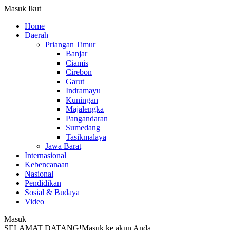
Masuk
Ikut
Home
Daerah
Priangan Timur
Banjar
Ciamis
Cirebon
Garut
Indramayu
Kuningan
Majalengka
Pangandaran
Sumedang
Tasikmalaya
Jawa Barat
Internasional
Kebencanaan
Nasional
Pendidikan
Sosial & Budaya
Video
Masuk
SELAMAT DATANG!
Masuk ke akun Anda