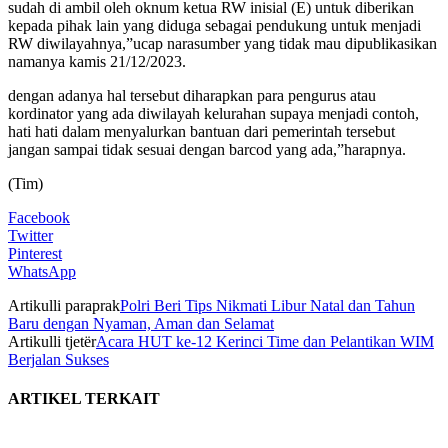
sudah di ambil oleh oknum ketua RW inisial (E) untuk diberikan
kepada pihak lain yang diduga sebagai pendukung untuk menjadi
RW diwilayahnya,”ucap narasumber yang tidak mau dipublikasikan
namanya kamis 21/12/2023.
dengan adanya hal tersebut diharapkan para pengurus atau
kordinator yang ada diwilayah kelurahan supaya menjadi contoh,
hati hati dalam menyalurkan bantuan dari pemerintah tersebut
jangan sampai tidak sesuai dengan barcod yang ada,”harapnya.
(Tim)
Facebook
Twitter
Pinterest
WhatsApp
Artikulli paraprak
Polri Beri Tips Nikmati Libur Natal dan Tahun
Baru dengan Nyaman, Aman dan Selamat
Artikulli tjetër
Acara HUT ke-12 Kerinci Time dan Pelantikan WIM
Berjalan Sukses
ARTIKEL TERKAIT