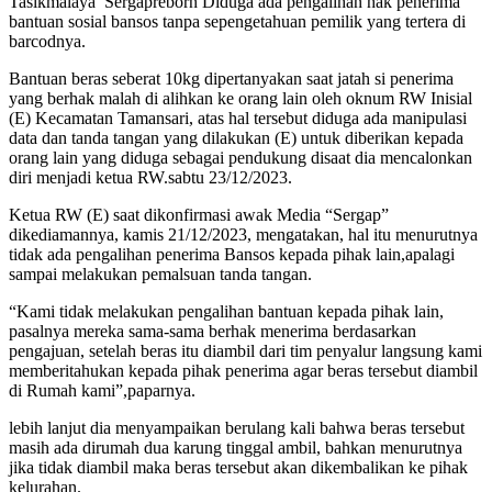
Tasikmalaya’ Sergapreborn Diduga ada pengalihan hak penerima
bantuan sosial bansos tanpa sepengetahuan pemilik yang tertera di
barcodnya.
Bantuan beras seberat 10kg dipertanyakan saat jatah si penerima
yang berhak malah di alihkan ke orang lain oleh oknum RW Inisial
(E) Kecamatan Tamansari, atas hal tersebut diduga ada manipulasi
data dan tanda tangan yang dilakukan (E) untuk diberikan kepada
orang lain yang diduga sebagai pendukung disaat dia mencalonkan
diri menjadi ketua RW.sabtu 23/12/2023.
Ketua RW (E) saat dikonfirmasi awak Media “Sergap”
dikediamannya, kamis 21/12/2023, mengatakan, hal itu menurutnya
tidak ada pengalihan penerima Bansos kepada pihak lain,apalagi
sampai melakukan pemalsuan tanda tangan.
“Kami tidak melakukan pengalihan bantuan kepada pihak lain,
pasalnya mereka sama-sama berhak menerima berdasarkan
pengajuan, setelah beras itu diambil dari tim penyalur langsung kami
memberitahukan kepada pihak penerima agar beras tersebut diambil
di Rumah kami”,paparnya.
lebih lanjut dia menyampaikan berulang kali bahwa beras tersebut
masih ada dirumah dua karung tinggal ambil, bahkan menurutnya
jika tidak diambil maka beras tersebut akan dikembalikan ke pihak
kelurahan.