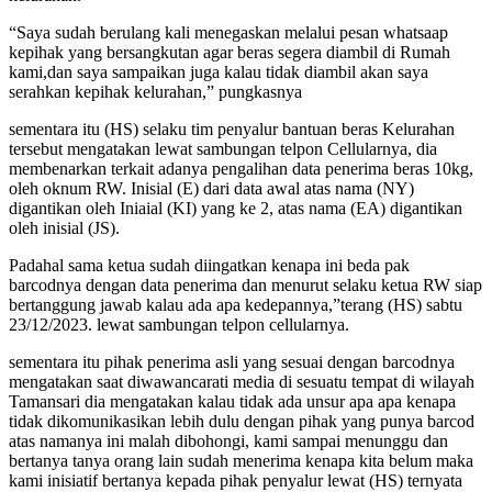
“Saya sudah berulang kali menegaskan melalui pesan whatsaap
kepihak yang bersangkutan agar beras segera diambil di Rumah
kami,dan saya sampaikan juga kalau tidak diambil akan saya
serahkan kepihak kelurahan,” pungkasnya
sementara itu (HS) selaku tim penyalur bantuan beras Kelurahan
tersebut mengatakan lewat sambungan telpon Cellularnya, dia
membenarkan terkait adanya pengalihan data penerima beras 10kg,
oleh oknum RW. Inisial (E) dari data awal atas nama (NY)
digantikan oleh Iniaial (KI) yang ke 2, atas nama (EA) digantikan
oleh inisial (JS).
Padahal sama ketua sudah diingatkan kenapa ini beda pak
barcodnya dengan data penerima dan menurut selaku ketua RW siap
bertanggung jawab kalau ada apa kedepannya,”terang (HS) sabtu
23/12/2023. lewat sambungan telpon cellularnya.
sementara itu pihak penerima asli yang sesuai dengan barcodnya
mengatakan saat diwawancarati media di sesuatu tempat di wilayah
Tamansari dia mengatakan kalau tidak ada unsur apa apa kenapa
tidak dikomunikasikan lebih dulu dengan pihak yang punya barcod
atas namanya ini malah dibohongi, kami sampai menunggu dan
bertanya tanya orang lain sudah menerima kenapa kita belum maka
kami inisiatif bertanya kepada pihak penyalur lewat (HS) ternyata