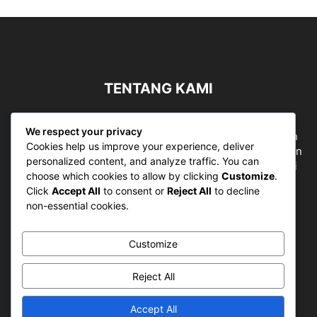
TENTANG KAMI
Sergapreborn merupakan sebuah Media Nasional yang
We respect your privacy
bergerak di ruang jurnalistik, sebagai entitas pemberian
Cookies help us improve your experience, deliver
ruang Publik, Media merupakan literasi mutlak diperlukan
personalized content, and analyze traffic. You can
sebagai kemampuan dasar berpikir kritis untuk hidup di
choose which cookies to allow by clicking
Customize
.
abad informasi.
Click
Accept All
to consent or
Reject All
to decline
non-essential cookies.
Hubungi kami:
contact@sergapreborn.id
Customize
IKUTI KAMI
Reject All
Accept All