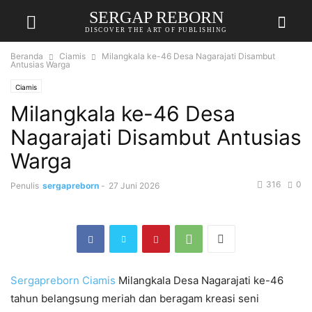
SERGAP REBORN
DISCOVER THE ART OF PUBLISHING
Beranda
Ciamis
Milangkala ke-46 Desa Nagarajati Disambut
Antusias Warga
Ciamis
Milangkala ke-46 Desa
Nagarajati Disambut Antusias
Warga
316
0
Penulis
sergapreborn
-
27 Juni 2026
Sergapreborn
Ciamis
Milangkala Desa Nagarajati ke-46
tahun belangsung meriah dan beragam kreasi seni