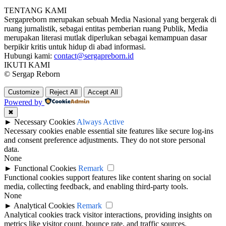
TENTANG KAMI
Sergapreborn merupakan sebuah Media Nasional yang bergerak di
ruang jurnalistik, sebagai entitas pemberian ruang Publik, Media
merupakan literasi mutlak diperlukan sebagai kemampuan dasar
berpikir kritis untuk hidup di abad informasi.
Hubungi kami:
contact@sergapreborn.id
IKUTI KAMI
© Sergap Reborn
Customize
Reject All
Accept All
Powered by
✖
►
Necessary Cookies
Always Active
Necessary cookies enable essential site features like secure log-ins
and consent preference adjustments. They do not store personal
data.
None
►
Functional Cookies
Remark
Functional cookies support features like content sharing on social
media, collecting feedback, and enabling third-party tools.
None
►
Analytical Cookies
Remark
Analytical cookies track visitor interactions, providing insights on
metrics like visitor count, bounce rate, and traffic sources.