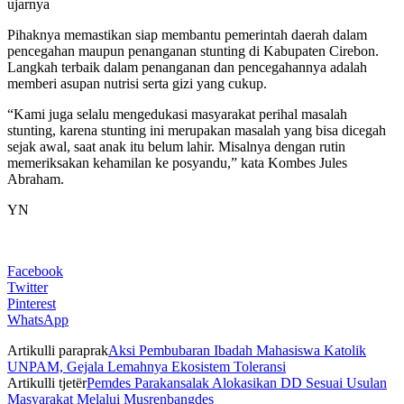
ujarnya
Pihaknya memastikan siap membantu pemerintah daerah dalam
pencegahan maupun penanganan stunting di Kabupaten Cirebon.
Langkah terbaik dalam penanganan dan pencegahannya adalah
memberi asupan nutrisi serta gizi yang cukup.
“Kami juga selalu mengedukasi masyarakat perihal masalah
stunting, karena stunting ini merupakan masalah yang bisa dicegah
sejak awal, saat anak itu belum lahir. Misalnya dengan rutin
memeriksakan kehamilan ke posyandu,” kata Kombes Jules
Abraham.
YN
Facebook
Twitter
Pinterest
WhatsApp
Artikulli paraprak
Aksi Pembubaran Ibadah Mahasiswa Katolik
UNPAM, Gejala Lemahnya Ekosistem Toleransi
Artikulli tjetër
Pemdes Parakansalak Alokasikan DD Sesuai Usulan
Masyarakat Melalui Musrenbangdes