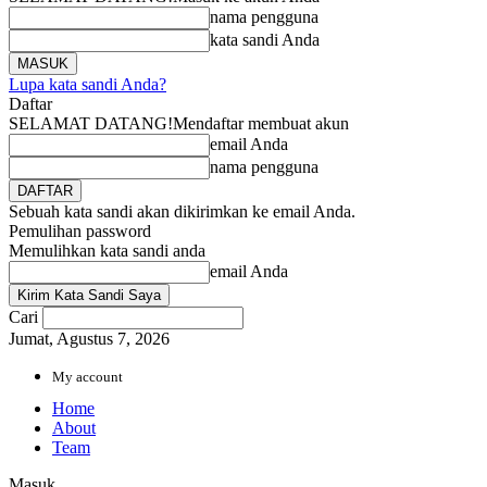
nama pengguna
kata sandi Anda
Lupa kata sandi Anda?
Daftar
SELAMAT DATANG!
Mendaftar membuat akun
email Anda
nama pengguna
Sebuah kata sandi akan dikirimkan ke email Anda.
Pemulihan password
Memulihkan kata sandi anda
email Anda
Cari
Jumat, Agustus 7, 2026
My account
Home
About
Team
Masuk