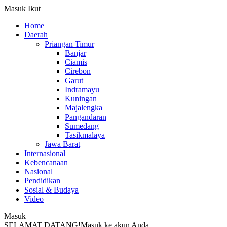
Masuk
Ikut
Home
Daerah
Priangan Timur
Banjar
Ciamis
Cirebon
Garut
Indramayu
Kuningan
Majalengka
Pangandaran
Sumedang
Tasikmalaya
Jawa Barat
Internasional
Kebencanaan
Nasional
Pendidikan
Sosial & Budaya
Video
Masuk
SELAMAT DATANG!
Masuk ke akun Anda