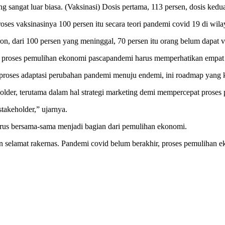
 sangat luar biasa. (Vaksinasi) Dosis pertama, 113 persen, dosis kedua
es vaksinasinya 100 persen itu secara teori pandemi covid 19 di wilay
on, dari 100 persen yang meninggal, 70 persen itu orang belum dapat 
proses pemulihan ekonomi pascapandemi harus memperhatikan empat s
am proses adaptasi perubahan pandemi menuju endemi, ini roadmap yang k
lder, terutama dalam hal strategi marketing demi mempercepat proses
akeholder,” ujarnya.
arus bersama-sama menjadi bagian dari pemulihan ekonomi.
 selamat rakernas. Pandemi covid belum berakhir, proses pemulihan eko