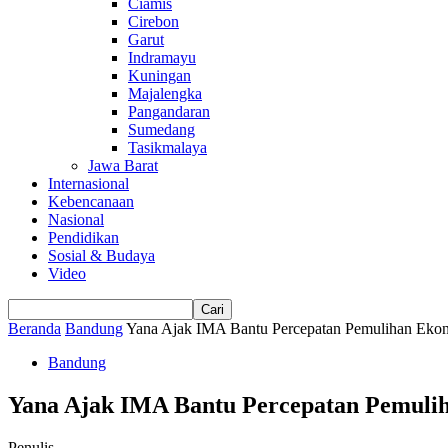
Ciamis
Cirebon
Garut
Indramayu
Kuningan
Majalengka
Pangandaran
Sumedang
Tasikmalaya
Jawa Barat
Internasional
Kebencanaan
Nasional
Pendidikan
Sosial & Budaya
Video
Beranda
Bandung
Yana Ajak IMA Bantu Percepatan Pemulihan Eko
Bandung
Yana Ajak IMA Bantu Percepatan Pemuli
Penulis