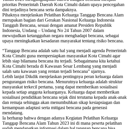
prioritas Pemerintah Daerah Kota Cimahi dalam upaya pencegahan
dini terjadinya bencana serta dampaknya.
Pihaknya menjelaskan Pelatihan Keluarga Tanggap Bencana Alam
merupakan bagian dari Gerakan Nasional Keluarga Indonesia
Tangguh Bencana, sesuai dengan amanat Presiden Republik
Indonesia, Undang – Undang No 24 Tahun 2007 dalam
mewujudkan ketangguhan negara menghadapi bencana, sebagai
upaya meningkatkan kesadaran masyarakat tentang risiko bencana.
“Tanggap Bencana adalah satu hal yang menjadi agenda Pemerintah
Kota Cimahi guna mempersiapkan masyarakat Kota Cimahi agar
lebih siap bilamana bencana itu terjadi. Sebagaimana kita ketahui
Kota Cimahi berada di Kawasan Sesar Lembang yang menjadi
salah satu kawasan yang rentan terjadi bencana” ujarnya.
Lebih lanjut Dikdik menjelaskan pentingnya peran keluarga dalam
pengurangan risiko bencana. Menurutnya keluarga adalah struktur
masyarakat terkecil pertama, yang dapat memberikan sosialisasi
kepada setiap anggota keluarganya. Keluarga dapat memberikan
sosialisasi pendidikan bencana sejak dini terutama kepada anak-anak
dan remaja sehingga akan menumbuhkan sikap kesiapsiagan dan
kemampuan adaptasi serta mitigasi bencana pada generasi
mendatang.
Ia berharap bahwa dengan adanya Kegiatan Pelatihan Keluarga
Tanggap Bencana Alam Tahun 2023 ini di mana peserta pelatihan
sudah mendapatkan informasi dalam hal tanggap bencana bisa