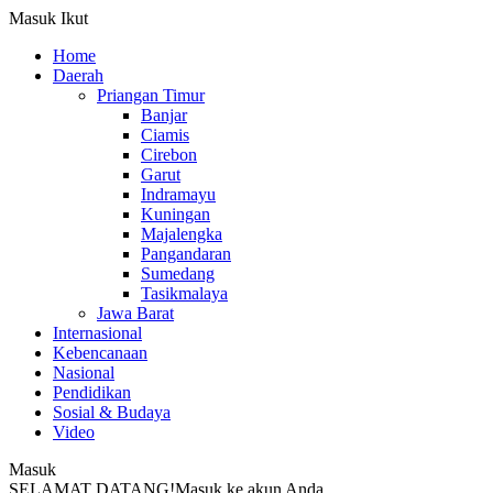
Masuk
Ikut
Home
Daerah
Priangan Timur
Banjar
Ciamis
Cirebon
Garut
Indramayu
Kuningan
Majalengka
Pangandaran
Sumedang
Tasikmalaya
Jawa Barat
Internasional
Kebencanaan
Nasional
Pendidikan
Sosial & Budaya
Video
Masuk
SELAMAT DATANG!
Masuk ke akun Anda