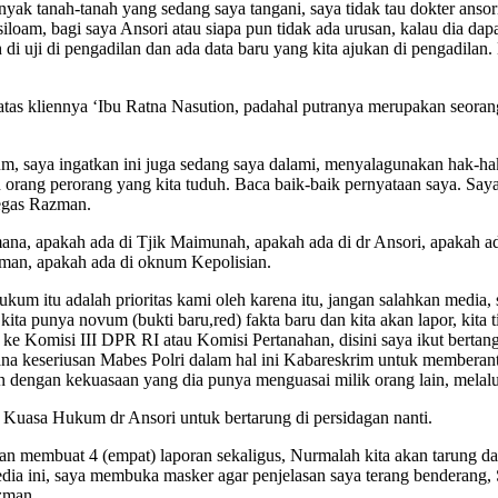
nyak tanah-tanah yang sedang saya tangani, saya tidak tau dokter anso
 siloam, bagi saya Ansori atau siapa pun tidak ada urusan, kalau dia 
i uji di pengadilan dan ada data baru yang kita ajukan di pengadilan.
tas kliennya ‘Ibu Ratna Nasution, padahal putranya merupakan seoran
, saya ingatkan ini juga sedang saya dalami, menyalagunakan hak-hak
kan orang perorang yang kita tuduh. Baca baik-baik pernyataan saya. 
tegas Razman.
ana, apakah ada di Tjik Maimunah, apakah ada di dr Ansori, apakah 
an, apakah ada di oknum Kepolisian.
ukum itu adalah prioritas kami oleh karena itu, jangan salahkan media,
kita punya novum (bukti baru,red) fakta baru dan kita akan lapor, kit
ini ke Komisi III DPR RI atau Komisi Pertanahan, disini saya ikut be
na keseriusan Mabes Polri dalam hal ini Kabareskrim untuk memberanta
n dengan kekuasaan yang dia punya menguasai milik orang lain, melalu
Kuasa Hukum dr Ansori untuk bertarung di persidagan nanti.
 membuat 4 (empat) laporan sekaligus, Nurmalah kita akan tarung dan be
i media ini, saya membuka masker agar penjelasan saya terang benderan
zman.