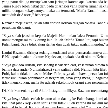
yang patut diduga merupakan satu jaringan karena apa, karena ada ba
James Riady lebih hebat dari pada dr Ansori yang punya rumah sakit
miliki, dengan kekayaannya, maka dia termasuk ‘Mafia Tanah’, masih d
menuduh dr Ansori,” bebernya.
Razman mejelaskan, salah satu contoh korban dugaan ‘Mafia Tanah’ a
pesakitan disidang.
“Saya sudah jelaskan kepada Majelis Hakim dan Jaksa Penuntut Umum
untuk menguasai milik orang lain. Inilah ‘Mafia Tanah’ itu, tapi bu
Palembang. Saya tidak akan gentar dan tidak takut apalagi mundur,”
Lanjut Razman, dirinya sedang mendalami akar permasalahannya dim
BPN, apakah ada di oknum Kejaksaan, apakah ada di oknum Kehakim
“Saya gak ada urusan, kita sedang lacak dan cari, kesetaraan dimata h
bahwa data anda (Nurmalah,red) yang paling valid. Namun kita lihat, 
Polri, kalau tidak tuntas ke Mabes Polri, saya akan bawa persoalan 
termasuk urusan pertanahan di negara ini, saya yang menguji bagaima
tidak menakutkan, mafia itu adalah sekelompok orang atau peroranga
Diakhir komentarnya di Akub Instagram milikya, Razman menantang 
“Saya InsyaAllah setelah lebaran akan datang ke Palembang, kami akan
kita lihat pihak kejaksaan serius atau tidak. Oleh karena itu melalu
juga yakin bapak Kapolri akan memberantas semua ini,” pungkas Ra