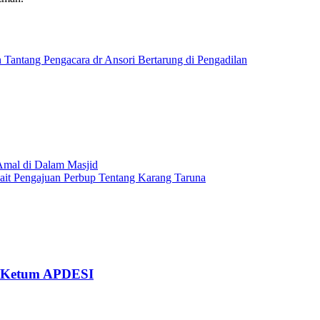
 Tantang Pengacara dr Ansori Bertarung di Pengadilan
Amal di Dalam Masjid
it Pengajuan Perbup Tentang Karang Taruna
ai Ketum APDESI