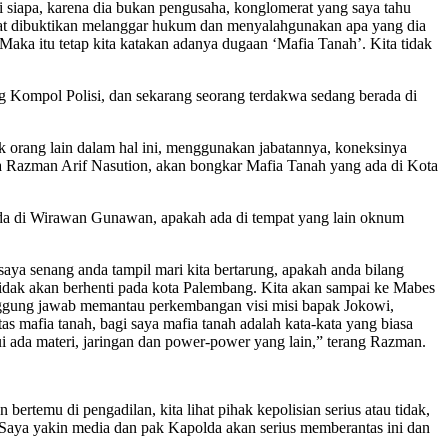
ri siapa, karena dia bukan pengusaha, konglomerat yang saya tahu
dapat dibuktikan melanggar hukum dan menyalahgunakan apa yang dia
 Maka itu tetap kita katakan adanya dugaan ‘Mafia Tanah’. Kita tidak
g Kompol Polisi, dan sekarang seorang terdakwa sedang berada di
 orang lain dalam hal ini, menggunakan jabatannya, koneksinya
Saya Razman Arif Nasution, akan bongkar Mafia Tanah yang ada di Kota
ada di Wirawan Gunawan, apakah ada di tempat yang lain oknum
 saya senang anda tampil mari kita bertarung, apakah anda bilang
a tidak akan berhenti pada kota Palembang. Kita akan sampai ke Mabes
rtanggung jawab memantau perkembangan visi misi bapak Jokowi,
s mafia tanah, bagi saya mafia tanah adalah kata-kata yang biasa
i ada materi, jaringan dan power-power yang lain,” terang Razman.
rtemu di pengadilan, kita lihat pihak kepolisian serius atau tidak,
g, Saya yakin media dan pak Kapolda akan serius memberantas ini dan