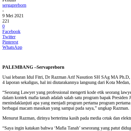
sergapreborn
-
9 Mei 2021
221
0
Facebook
Twitter
Pinterest
WhatsApp
PALEMBANG –Servapreborn
Usai lebaran Idul Fitri, Dr Razman Arif Nasution SH SAg MA Ph.D, 
4 laporan sekaligus, hal ini diutarakannya langsung dari Kota Medan,
“Seorang Lawyer yang professional mengerti kode etik seorang lawye
dalam kontek mafia tanah adalah salah satu program bapak Presiden Jo
menindaklanjuti apa yang menjadi program pertama program pertama
berbagai macam masukan yang sampai pada saya,” ungkap Razman.
Menurut Razman, dirinya berterima kasih pada media cetak dan elekt
“Saya ingin katakan bahwa ‘Mafia Tanah’ seseorang yang patut didu