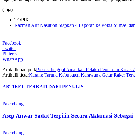
(Jaja)
TOPIK
Razman Arif Nasution Siapkan 4 Laporan ke Polda Sumsel dan
Facebook
Twitter
Pinterest
WhatsApp
Artikulli paraprak
Polsek Jonggol Amankan Pelaku Pencurian Kotak 
Artikulli tjetër
Karang Taruna Kabupaten Karawang Gelar Raker Terka
ARTIKEL TERKAIT
DARI PENULIS
Palembang
Asep Anwar Sadat Terpilih Secara Aklamasi Sebag
Palembang