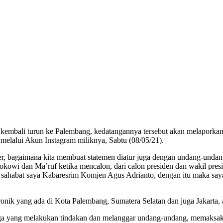
kembali turun ke Palembang, kedatangannya tersebut akan melaporkan
 melalui Akun Instagram miliknya, Sabtu (08/05/21).
r, bagaimana kita membuat statemen diatur juga dengan undang-undang
kowi dan Ma’ruf ketika mencalon, dari calon presiden dan wakil presid
 sahabat saya Kabaresrim Komjen Agus Adrianto, dengan itu maka say
ronik yang ada di Kota Palembang, Sumatera Selatan dan juga Jakarta,
ga yang melakukan tindakan dan melanggar undang-undang, memaksakan 