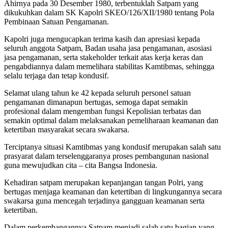
Ahirnya pada 30 Desember 1980, terbentuklah Satpam yang
dikukuhkan dalam SK Kapolri SKEO/126/XII/1980 tentang Pola
Pembinaan Satuan Pengamanan.
Kapolri juga mengucapkan terima kasih dan apresiasi kepada
seluruh anggota Satpam, Badan usaha jasa pengamanan, asosiasi
jasa pengamanan, serta stakeholder terkait atas kerja keras dan
pengabdiannya dalam memelihara stabilitas Kamtibmas, sehingga
selalu terjaga dan tetap kondusif.
Selamat ulang tahun ke 42 kepada seluruh personel satuan
pengamanan dimanapun bertugas, semoga dapat semakin
profesional dalam mengemban fungsi Kepolisian terbatas dan
semakin optimal dalam melaksanakan pemeliharaan keamanan dan
ketertiban masyarakat secara swakarsa.
Terciptanya situasi Kamtibmas yang kondusif merupakan salah satu
prasyarat dalam terselenggaranya proses pembangunan nasional
guna mewujudkan cita – cita Bangsa Indonesia.
Kehadiran satpam merupakan kepanjangan tangan Polri, yang
bertugas menjaga keamanan dan ketertiban di lingkungannya secara
swakarsa guna mencegah terjadinya gangguan keamanan serta
ketertiban.
Dalam perkembangannya Satpam menjadi salah satu bagian yang