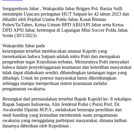
Sergapreborn Jabar , Wakapolda Jabar Brigjen Pol. Bariza Sulfi
memimpin Upacara peringatan HUT Satpam ke 42 tahun 2023 dan
dihadiri oleh Pejabat Utama Polda Jabar, Kasat Binmas
Polres/Ta/Tabes, Ketua Umum BPD ABIJAPI Jabar serta Ketua
DPD APSI Jabar, bertempat di Lapangan Mini Soccer Polda Jabar,
Senin (30/1/2023)
Wakapolda Jabar pada
kesempatan tersebut membacakan amanat Kapolri yang
menekankan bahwa Satpam adalah mitra Polri dan merupakan
pengemban tugas Kepolisian terbatas. Menurutnya Polri menyadari
bahwa dalam penyelenggaraan keamanan dan ketertiban masyarakat
tidak dapat dilakukam sendiri, dibandingkan tantangan tugas yang
dihadapi. Untuk itu potensi masyarakat harus dikembangkan
sehingga mampu memperkuat sistem keamanan melalui
pengamanan swakarsa.
Berangkat dari permasalahan tersebut Bapak Kapolri ke- 8 sekaligus
Bapak Satpam Indonesia, Alm Jenderal Polisi ( Purn) Prof. Dr.
Awaloedin Djamin M.P.A., melakukan benerapa penelitian dan
studi banding yang kemudian membentuk suatu pengamanan
swakarsa yang menggalang partisipasi masyarakat, dimana latihan
dasarnya diberikan oleh Kepolisian .