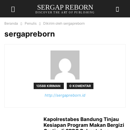
SERGAP REBORN
DISCOVER THE ART OF PUBLISHING
Beranda
Penulis
Dikirim oleh sergapreborn
sergapreborn
13588 KIRIMAN
0 KOMENTAR
http://sergapreborn.id
Kapolrestabes Bandung Tinjau
Kesiapan Program Makan Bergizi