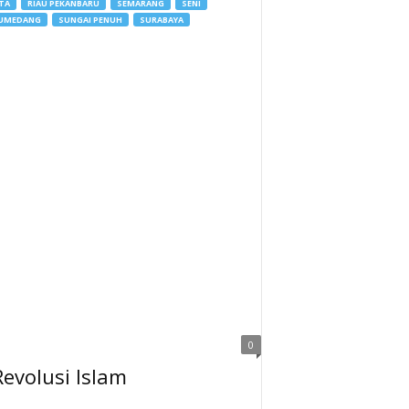
TA
RIAU PEKANBARU
SEMARANG
SENI
UMEDANG
SUNGAI PENUH
SURABAYA
0
evolusi Islam