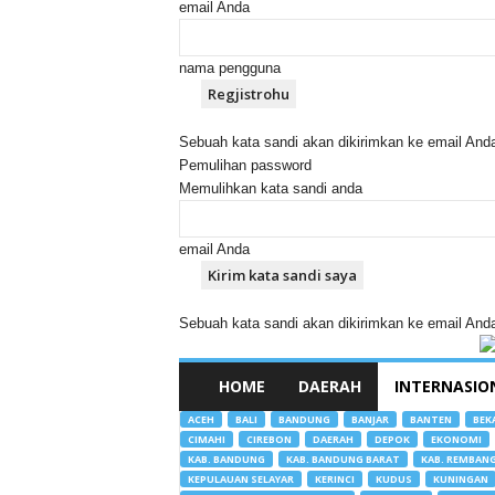
email Anda
nama pengguna
Sebuah kata sandi akan dikirimkan ke email And
Pemulihan password
Memulihkan kata sandi anda
email Anda
Sebuah kata sandi akan dikirimkan ke email And
HOME
DAERAH
INTERNASIO
ACEH
BALI
BANDUNG
BANJAR
BANTEN
BEK
CIMAHI
CIREBON
DAERAH
DEPOK
EKONOMI
KAB. BANDUNG
KAB. BANDUNG BARAT
KAB. REMBAN
KEPULAUAN SELAYAR
KERINCI
KUDUS
KUNINGAN