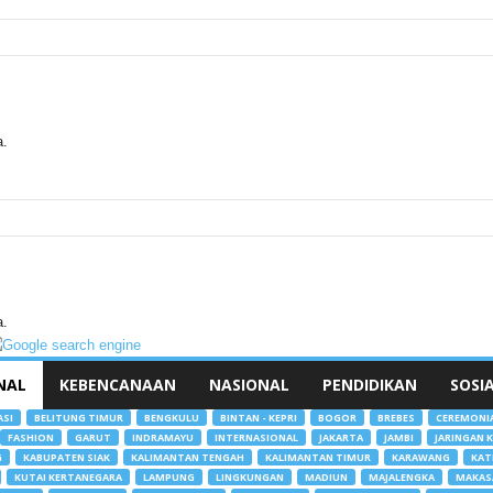
a.
a.
NAL
KEBENCANAAN
NASIONAL
PENDIDIKAN
SOSI
ASI
BELITUNG TIMUR
BENGKULU
BINTAN - KEPRI
BOGOR
BREBES
CEREMONI
FASHION
GARUT
INDRAMAYU
INTERNASIONAL
JAKARTA
JAMBI
JARINGAN 
G
KABUPATEN SIAK
KALIMANTAN TENGAH
KALIMANTAN TIMUR
KARAWANG
KAT
KUTAI KERTANEGARA
LAMPUNG
LINGKUNGAN
MADIUN
MAJALENGKA
MAKAS