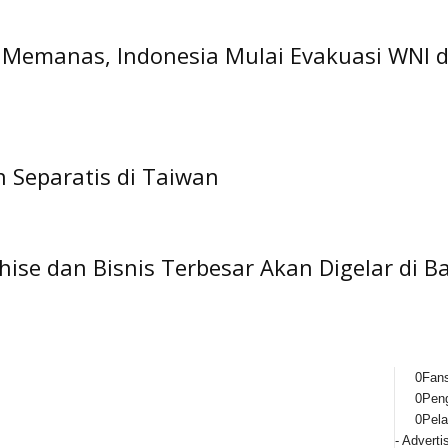
emanas, Indonesia Mulai Evakuasi WNI dar
 Separatis di Taiwan
ise dan Bisnis Terbesar Akan Digelar di B
0
Fan
0
Peng
0
Pel
- Adverti