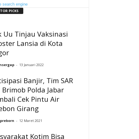
ITOR PICKS
 Uu Tinjau Vaksinasi
ster Lansia di Kota
gor
nsergap
-
13 Januari 2022
isipasi Banjir, Tim SAR
 Brimob Polda Jabar
bali Cek Pintu Air
rebon Girang
preborn
-
12 Maret 2021
syarakat Kotim Bisa