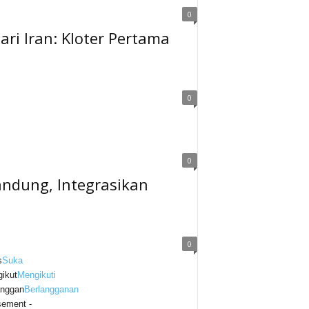
0
i Iran: Kloter Pertama
0
0
andung, Integrasikan
0
s
Suka
ikut
Mengikuti
anggan
Berlangganan
sement -