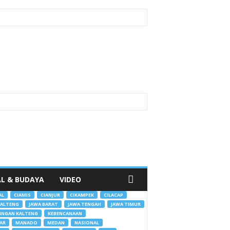
AL & BUDAYA
VIDEO
AL
CIAMIS
CIANJUR
CIKAMPEK
CILACAP
KALTENG
JAWA BARAT
JAWA TENGAH
JAWA TIMUR
INGAN KALTENG
KEBENCANAAN
AR
MANADO
MEDAN
NASIONAL