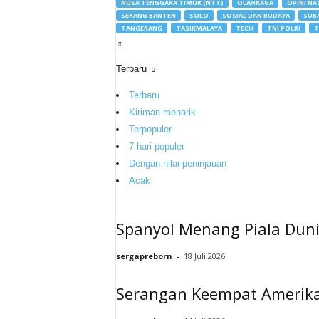
NUSA TENGGARA TIMUR (NTT)
OLAHRAGA
OPINI NA
SERANG BANTEN
SOLO
SOSIAL DAN BUDAYA
SUB
TANGERANG
TASIKMALAYA
TECH
TNI POLRI
T
Terbaru
Terbaru
Kiriman menarik
Terpopuler
7 hari populer
Dengan nilai peninjauan
Acak
Spanyol Menang Piala Dun
sergapreborn
-
18 Juli 2026
Serangan Keempat Amerika 