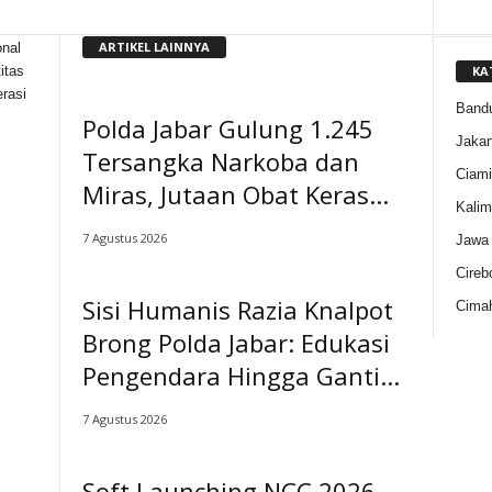
ARTIKEL LAINNYA
nal
KA
itas
rasi
Band
Polda Jabar Gulung 1.245
Jakar
Tersangka Narkoba dan
Ciami
Miras, Jutaan Obat Keras...
Kalim
7 Agustus 2026
Jawa 
Cireb
Sisi Humanis Razia Knalpot
Cimah
Brong Polda Jabar: Edukasi
Pengendara Hingga Ganti...
7 Agustus 2026
Soft Launching NCC 2026,