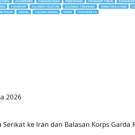
SIONAL
PALEMBANG
PANGANDARAN
PENDIDIKAN
PRIANGAN TIMUR
PURWAKAR
ANG
SUKABUMI
SULAWESI SELATAN
SULAWESI TENGGARA
SUMATERA UTARA
S
NI-POLRI
TRAVEL
TULUNG AGUNG
VIDEO
YOGYAKARTA
ia 2026
Serikat ke Iran dan Balasan Korps Garda R