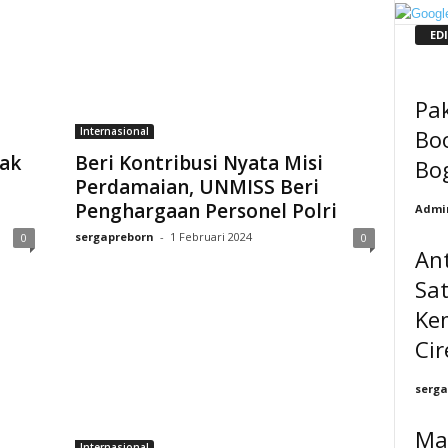
ED
Pak
Boo
Internasional
rak
Beri Kontribusi Nyata Misi
Bo
Perdamaian, UNMISS Beri
Penghargaan Personel Polri
Admi
sergapreborn
-
1 Februari 2024
0
0
Ant
Sat
Kem
Ci
serga
Ma
Internasional