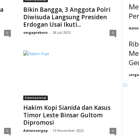
Me
ra
Bikin Bangga, 3 Anggota Polri
Pe
Diwisuda Langsung Presiden
Erdogan Usai Ikuti...
Admi
sergapreborn
-
28 Juli 2023
0
0
Ri
Me
Ge
serga
Internasional
Hakim Kopi Sianida dan Kasus
Timor Leste Binsar Gultom
Dipromosi
Adminsergap
-
13 November 2022
0
0