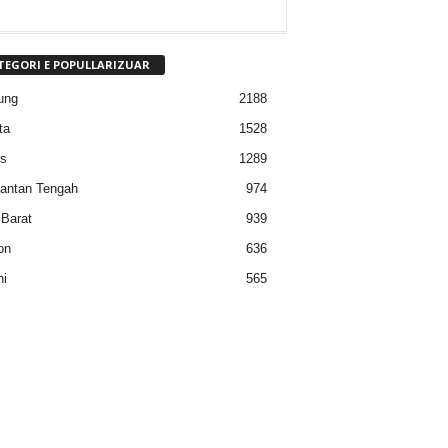
TEGORI E POPULLARIZUAR
ung
2188
ta
1528
s
1289
antan Tengah
974
Barat
939
on
636
i
565