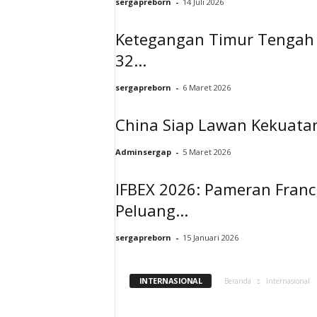
sergapreborn
-
14 Juli 2026
Ketegangan Timur Tengah M
32...
sergapreborn
-
6 Maret 2026
China Siap Lawan Kekuatan
Adminsergap
-
5 Maret 2026
IFBEX 2026: Pameran Franch
Peluang...
sergapreborn
-
15 Januari 2026
INTERNASIONAL
Beranda
Internasional