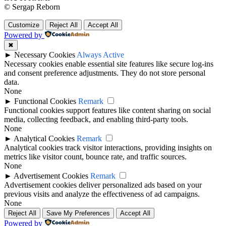
© Sergap Reborn
Customize
Reject All
Accept All
Powered by
✖
►
Necessary Cookies
Always Active
Necessary cookies enable essential site features like secure log-ins
and consent preference adjustments. They do not store personal
data.
None
►
Functional Cookies
Remark
Functional cookies support features like content sharing on social
media, collecting feedback, and enabling third-party tools.
None
►
Analytical Cookies
Remark
Analytical cookies track visitor interactions, providing insights on
metrics like visitor count, bounce rate, and traffic sources.
None
►
Advertisement Cookies
Remark
Advertisement cookies deliver personalized ads based on your
previous visits and analyze the effectiveness of ad campaigns.
None
Reject All
Save My Preferences
Accept All
Powered by