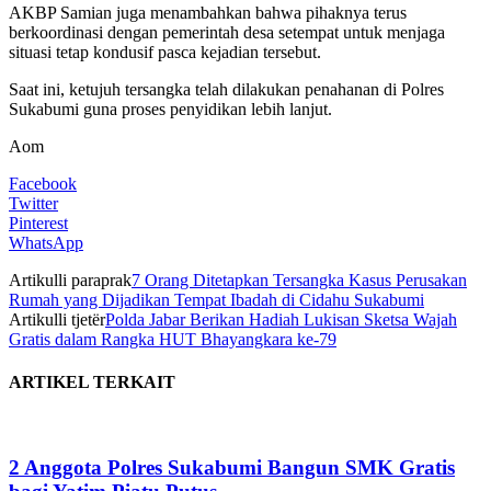
AKBP Samian juga menambahkan bahwa pihaknya terus
berkoordinasi dengan pemerintah desa setempat untuk menjaga
situasi tetap kondusif pasca kejadian tersebut.
Saat ini, ketujuh tersangka telah dilakukan penahanan di Polres
Sukabumi guna proses penyidikan lebih lanjut.
Aom
Facebook
Twitter
Pinterest
WhatsApp
Artikulli paraprak
7 Orang Ditetapkan Tersangka Kasus Perusakan
Rumah yang Dijadikan Tempat Ibadah di Cidahu Sukabumi
Artikulli tjetër
Polda Jabar Berikan Hadiah Lukisan Sketsa Wajah
Gratis dalam Rangka HUT Bhayangkara ke-79
ARTIKEL TERKAIT
2 Anggota Polres Sukabumi Bangun SMK Gratis