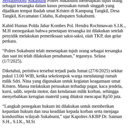
Sergapreborn
Sukabumi
Polres Sukabumi menetapkan tujuh orang
sebagai tersangka dalam kasus perusakan rumah singgah yang
dijadikan tempat ibadah umat Kristen di Kampung Tangkil, Desa
Tangkil, Kecamatan Cidahu, Kabupaten Sukabumi.
Kabid Humas Polda Jabar Kombes Pol. Hendra Rochmawan S.I.K.,
M.H menegaskan bahwa penetapan tersangka ini dilakukan setelah
penyidik melakukan pemeriksaan saksi-saksi, olah TKP, dan gelar
perkara.
“Polres Sukabumi telah menetapkan tujuh orang sebagai tersangka
dan saat ini telah dilakukan penahanan,” tegasnya. Selasa
(1/7/2025).
Diketahui, peristiwa tersebut terjadi pada Jumat (27/6/2025) sekitar
pukul 13.00 WIB, ketika sekelompok warga mendatangi rumah
milik Sdri. Nina yang digunakan untuk kegiatan keagamaan umat
Kristen. Massa melakukan perusakan terhadap pagar, kaca jendela,
kursi, salib, sepeda motor, dan kendaraan milik korban, sehingga
menyebabkan kerugian materiil yang ditaksir mencapai Rp50 juta.
“Langkah penegakan hukum ini dilakukan untuk memberikan
kepastian hukum dan rasa keadilan kepada korban serta menjaga
kondusifitas wilayah Sukabumi,” ujar Kapolres AKBP Dr. Saiman
S.H., S.I.K., M.Si