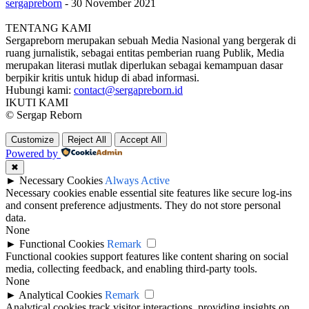
sergapreborn
-
30 November 2021
TENTANG KAMI
Sergapreborn merupakan sebuah Media Nasional yang bergerak di
ruang jurnalistik, sebagai entitas pemberian ruang Publik, Media
merupakan literasi mutlak diperlukan sebagai kemampuan dasar
berpikir kritis untuk hidup di abad informasi.
Hubungi kami:
contact@sergapreborn.id
IKUTI KAMI
© Sergap Reborn
Customize
Reject All
Accept All
Powered by
✖
►
Necessary Cookies
Always Active
Necessary cookies enable essential site features like secure log-ins
and consent preference adjustments. They do not store personal
data.
None
►
Functional Cookies
Remark
Functional cookies support features like content sharing on social
media, collecting feedback, and enabling third-party tools.
None
►
Analytical Cookies
Remark
Analytical cookies track visitor interactions, providing insights on