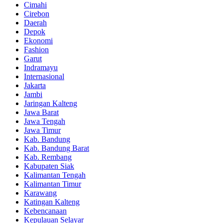
Cimahi
Cirebon
Daerah
Depok
Ekonomi
Fashion
Garut
Indramayu
Internasional
Jakarta
Jambi
Jaringan Kalteng
Jawa Barat
Jawa Tengah
Jawa Timur
Kab. Bandung
Kab. Bandung Barat
Kab. Rembang
Kabupaten Siak
Kalimantan Tengah
Kalimantan Timur
Karawang
Katingan Kalteng
Kebencanaan
Kepulauan Selayar