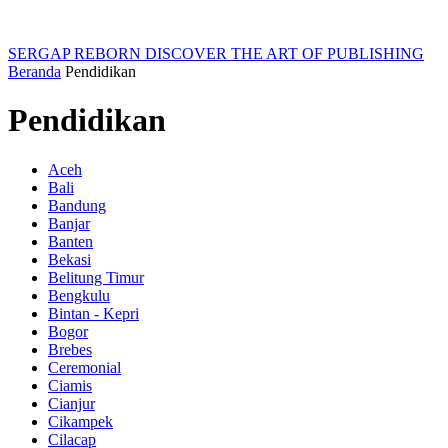
SERGAP REBORN
DISCOVER THE ART OF PUBLISHING
Beranda
Pendidikan
Pendidikan
Aceh
Bali
Bandung
Banjar
Banten
Bekasi
Belitung Timur
Bengkulu
Bintan - Kepri
Bogor
Brebes
Ceremonial
Ciamis
Cianjur
Cikampek
Cilacap