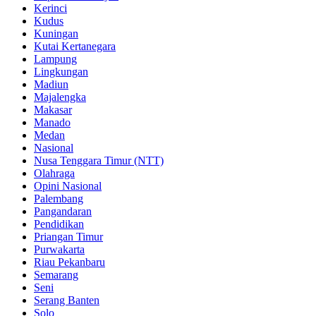
Kerinci
Kudus
Kuningan
Kutai Kertanegara
Lampung
Lingkungan
Madiun
Majalengka
Makasar
Manado
Medan
Nasional
Nusa Tenggara Timur (NTT)
Olahraga
Opini Nasional
Palembang
Pangandaran
Pendidikan
Priangan Timur
Purwakarta
Riau Pekanbaru
Semarang
Seni
Serang Banten
Solo