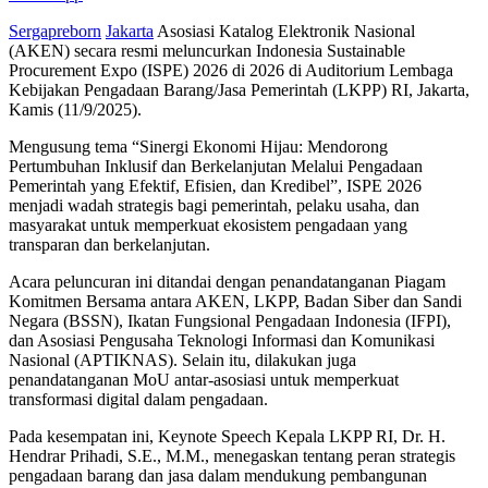
Sergapreborn
Jakarta
Asosiasi Katalog Elektronik Nasional
(AKEN) secara resmi meluncurkan Indonesia Sustainable
Procurement Expo (ISPE) 2026 di 2026 di Auditorium Lembaga
Kebijakan Pengadaan Barang/Jasa Pemerintah (LKPP) RI, Jakarta,
Kamis (11/9/2025).
Mengusung tema “Sinergi Ekonomi Hijau: Mendorong
Pertumbuhan Inklusif dan Berkelanjutan Melalui Pengadaan
Pemerintah yang Efektif, Efisien, dan Kredibel”, ISPE 2026
menjadi wadah strategis bagi pemerintah, pelaku usaha, dan
masyarakat untuk memperkuat ekosistem pengadaan yang
transparan dan berkelanjutan.
Acara peluncuran ini ditandai dengan penandatanganan Piagam
Komitmen Bersama antara AKEN, LKPP, Badan Siber dan Sandi
Negara (BSSN), Ikatan Fungsional Pengadaan Indonesia (IFPI),
dan Asosiasi Pengusaha Teknologi Informasi dan Komunikasi
Nasional (APTIKNAS). Selain itu, dilakukan juga
penandatanganan MoU antar-asosiasi untuk memperkuat
transformasi digital dalam pengadaan.
Pada kesempatan ini, Keynote Speech Kepala LKPP RI, Dr. H.
Hendrar Prihadi, S.E., M.M., menegaskan tentang peran strategis
pengadaan barang dan jasa dalam mendukung pembangunan