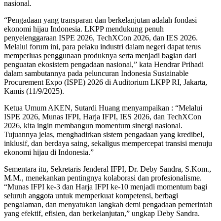
nasional.
“Pengadaan yang transparan dan berkelanjutan adalah fondasi
ekonomi hijau Indonesia. LKPP mendukung penuh
penyelenggaraan ISPE 2026, TechXCon 2026, dan IES 2026.
Melalui forum ini, para pelaku industri dalam negeri dapat terus
memperluas penggunaan produknya serta menjadi bagian dari
penguatan ekosistem pengadaan nasional,” kata Hendrar Prihadi
dalam sambutannya pada peluncuran Indonesia Sustainable
Procurement Expo (ISPE) 2026 di Auditorium LKPP RI, Jakarta,
Kamis (11/9/2025).
Ketua Umum AKEN, Sutardi Huang menyampaikan : “Melalui
ISPE 2026, Munas IFPI, Harja IFPI, IES 2026, dan TechXCon
2026, kita ingin membangun momentum sinergi nasional.
Tujuannya jelas, menghadirkan sistem pengadaan yang kredibel,
inklusif, dan berdaya saing, sekaligus mempercepat transisi menuju
ekonomi hijau di Indonesia.”
Sementara itu, Sekretaris Jenderal IFPI, Dr. Deby Sandra, S.Kom.,
M.M., menekankan pentingnya kolaborasi dan profesionalisme.
“Munas IFPI ke-3 dan Harja IFPI ke-10 menjadi momentum bagi
seluruh anggota untuk memperkuat kompetensi, berbagi
pengalaman, dan menyatukan langkah demi pengadaan pemerintah
yang efektif, efisien, dan berkelanjutan,” ungkap Deby Sandra.