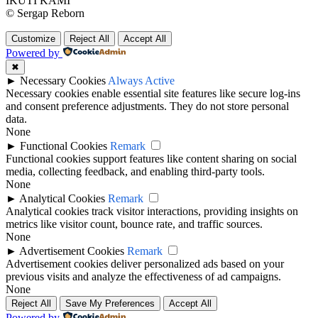
IKUTI KAMI
© Sergap Reborn
Customize
Reject All
Accept All
Powered by
✖
►
Necessary Cookies
Always Active
Necessary cookies enable essential site features like secure log-ins
and consent preference adjustments. They do not store personal
data.
None
►
Functional Cookies
Remark
Functional cookies support features like content sharing on social
media, collecting feedback, and enabling third-party tools.
None
►
Analytical Cookies
Remark
Analytical cookies track visitor interactions, providing insights on
metrics like visitor count, bounce rate, and traffic sources.
None
►
Advertisement Cookies
Remark
Advertisement cookies deliver personalized ads based on your
previous visits and analyze the effectiveness of ad campaigns.
None
Reject All
Save My Preferences
Accept All
Powered by