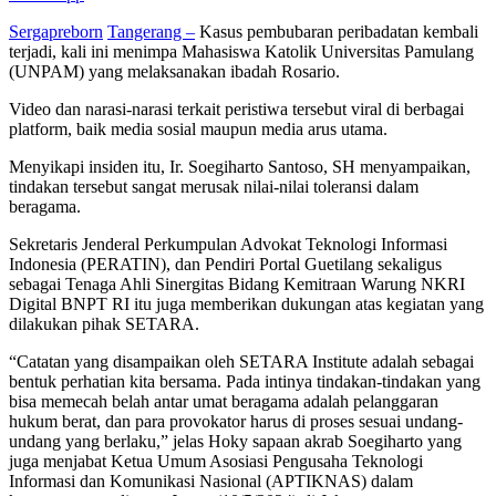
Sergapreborn
Tangerang –
Kasus pembubaran peribadatan kembali
terjadi, kali ini menimpa Mahasiswa Katolik Universitas Pamulang
(UNPAM) yang melaksanakan ibadah Rosario.
Video dan narasi-narasi terkait peristiwa tersebut viral di berbagai
platform, baik media sosial maupun media arus utama.
Menyikapi insiden itu, Ir. Soegiharto Santoso, SH menyampaikan,
tindakan tersebut sangat merusak nilai-nilai toleransi dalam
beragama.
Sekretaris Jenderal Perkumpulan Advokat Teknologi Informasi
Indonesia (PERATIN), dan Pendiri Portal Guetilang sekaligus
sebagai Tenaga Ahli Sinergitas Bidang Kemitraan Warung NKRI
Digital BNPT RI itu juga memberikan dukungan atas kegiatan yang
dilakukan pihak SETARA.
“Catatan yang disampaikan oleh SETARA Institute adalah sebagai
bentuk perhatian kita bersama. Pada intinya tindakan-tindakan yang
bisa memecah belah antar umat beragama adalah pelanggaran
hukum berat, dan para provokator harus di proses sesuai undang-
undang yang berlaku,” jelas Hoky sapaan akrab Soegiharto yang
juga menjabat Ketua Umum Asosiasi Pengusaha Teknologi
Informasi dan Komunikasi Nasional (APTIKNAS) dalam