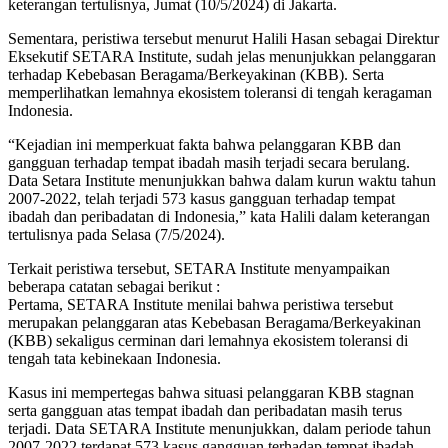
keterangan tertulisnya, Jumat (10/5/2024) di Jakarta.
Sementara, peristiwa tersebut menurut Halili Hasan sebagai Direktur
Eksekutif SETARA Institute, sudah jelas menunjukkan pelanggaran
terhadap Kebebasan Beragama/Berkeyakinan (KBB). Serta
memperlihatkan lemahnya ekosistem toleransi di tengah keragaman
Indonesia.
“Kejadian ini memperkuat fakta bahwa pelanggaran KBB dan
gangguan terhadap tempat ibadah masih terjadi secara berulang.
Data Setara Institute menunjukkan bahwa dalam kurun waktu tahun
2007-2022, telah terjadi 573 kasus gangguan terhadap tempat
ibadah dan peribadatan di Indonesia,” kata Halili dalam keterangan
tertulisnya pada Selasa (7/5/2024).
Terkait peristiwa tersebut, SETARA Institute menyampaikan
beberapa catatan sebagai berikut :
Pertama, SETARA Institute menilai bahwa peristiwa tersebut
merupakan pelanggaran atas Kebebasan Beragama/Berkeyakinan
(KBB) sekaligus cerminan dari lemahnya ekosistem toleransi di
tengah tata kebinekaan Indonesia.
Kasus ini mempertegas bahwa situasi pelanggaran KBB stagnan
serta gangguan atas tempat ibadah dan peribadatan masih terus
terjadi. Data SETARA Institute menunjukkan, dalam periode tahun
2007-2022 terdapat 573 kasus gangguan terhadap tempat ibadah