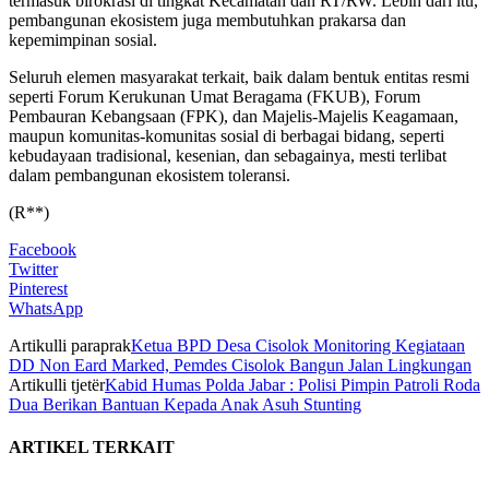
termasuk birokrasi di tingkat Kecamatan dan RT/RW. Lebih dari itu,
pembangunan ekosistem juga membutuhkan prakarsa dan
kepemimpinan sosial.
Seluruh elemen masyarakat terkait, baik dalam bentuk entitas resmi
seperti Forum Kerukunan Umat Beragama (FKUB), Forum
Pembauran Kebangsaan (FPK), dan Majelis-Majelis Keagamaan,
maupun komunitas-komunitas sosial di berbagai bidang, seperti
kebudayaan tradisional, kesenian, dan sebagainya, mesti terlibat
dalam pembangunan ekosistem toleransi.
(R**)
Facebook
Twitter
Pinterest
WhatsApp
Artikulli paraprak
Ketua BPD Desa Cisolok Monitoring Kegiataan
DD Non Eard Marked, Pemdes Cisolok Bangun Jalan Lingkungan
Artikulli tjetër
Kabid Humas Polda Jabar : Polisi Pimpin Patroli Roda
Dua Berikan Bantuan Kepada Anak Asuh Stunting
ARTIKEL TERKAIT