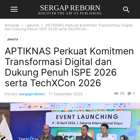
SERGAP REBORN
DISCOVER THE ART OF PUBLISHING
Beranda
Jakarta
APTIKNAS Perkuat Komitmen Transformasi Digital
dan Dukung Penuh ISPE 2026 serta TechXCon...
Jakarta
APTIKNAS Perkuat Komitmen
Transformasi Digital dan
Dukung Penuh ISPE 2026
serta TechXCon 2026
68
0
Penulis
sergapreborn
-
11 September 2025