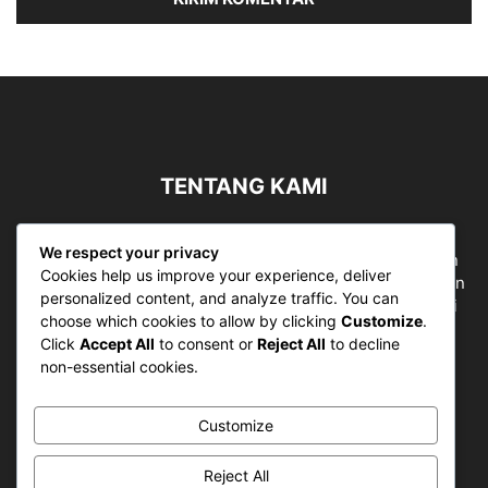
TENTANG KAMI
Sergapreborn merupakan sebuah Media Nasional yang
We respect your privacy
bergerak di ruang jurnalistik, sebagai entitas pemberian
Cookies help us improve your experience, deliver
ruang Publik, Media merupakan literasi mutlak diperlukan
personalized content, and analyze traffic. You can
sebagai kemampuan dasar berpikir kritis untuk hidup di
choose which cookies to allow by clicking
Customize
.
abad informasi.
Click
Accept All
to consent or
Reject All
to decline
non-essential cookies.
Hubungi kami:
contact@sergapreborn.id
Customize
IKUTI KAMI
Reject All