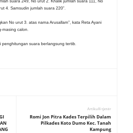
mlah suara 249, No urut 2. Khalik jumlah suara 111, No
rut 4. Samsudin jumlah suara 220”.
kan No urut 3. atas nama Arusallam”, kata Reta Ayani
g-masing calon.
 penghitungan suara berlangsung tertib.
Artikulli tjetër
GI
Romi Jon Pitra Kades Terpilih Dalam
UAN
Pilkades Koto Dumo Kec. Tanah
ANG
Kampung