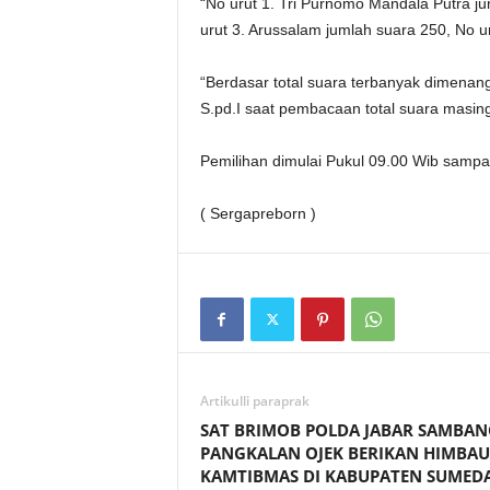
“No urut 1. Tri Purnomo Mandala Putra ju
urut 3. Arussalam jumlah suara 250, No u
“Berdasar total suara terbanyak dimenang
S.pd.I saat pembacaan total suara masin
Pemilihan dimulai Pukul 09.00 Wib sampai
( Sergapreborn )
Artikulli paraprak
SAT BRIMOB POLDA JABAR SAMBAN
PANGKALAN OJEK BERIKAN HIMBA
KAMTIBMAS DI KABUPATEN SUMED