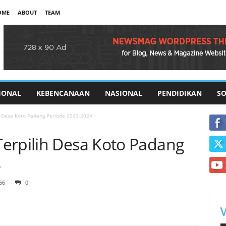
OME
ABOUT
TEAM
IONAL
KEBENCANAAN
NASIONAL
PENDIDIKAN
SO
h Desa Koto Padang Periode 2023-2024
erpilih Desa Koto Padang
4
66
0