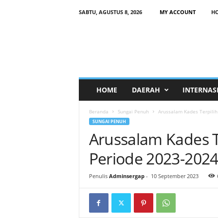
SABTU, AGUSTUS 8, 2026
MY ACCOUNT
H
HOME
DAERAH
INTERNAS
Beranda
Sungai Penuh
Arussalam Kades Terpili
SUNGAI PENUH
Arussalam Kades T
Periode 2023-202
Penulis
Adminsergap
-
10 September 2023