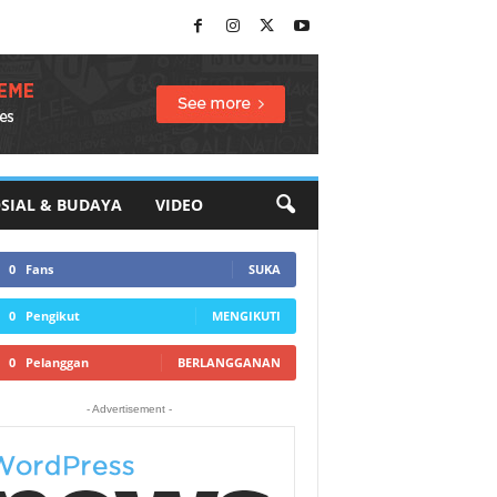
SIAL & BUDAYA
VIDEO
0
Fans
SUKA
0
Pengikut
MENGIKUTI
0
Pelanggan
BERLANGGANAN
- Advertisement -