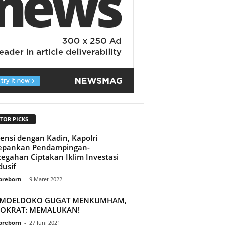
TOR PICKS
ensi dengan Kadin, Kapolri
epankan Pendampingan-
egahan Ciptakan Iklim Investasi
usif
preborn
-
9 Maret 2022
 MOELDOKO GUGAT MENKUMHAM,
OKRAT: MEMALUKAN!
preborn
-
27 Juni 2021