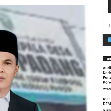
EDI
Audi
Ked
Penc
Kond
serga
KSP
DEM
serga