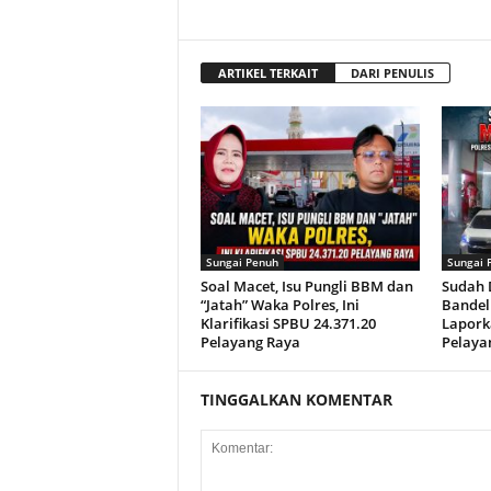
ARTIKEL TERKAIT
DARI PENULIS
Sungai Penuh
Sungai 
Soal Macet, Isu Pungli BBM dan
Sudah D
“Jatah” Waka Polres, Ini
Bandel 
Klarifikasi SPBU 24.371.20
Lapork
Pelayang Raya
Pelaya
TINGGALKAN KOMENTAR