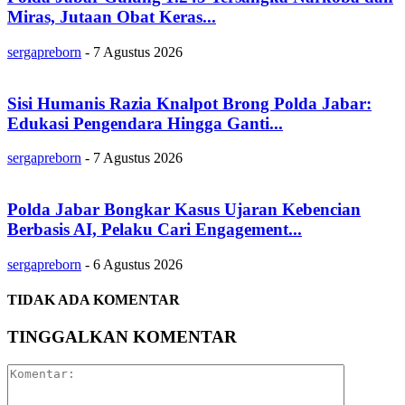
Miras, Jutaan Obat Keras...
sergapreborn
-
7 Agustus 2026
Sisi Humanis Razia Knalpot Brong Polda Jabar:
Edukasi Pengendara Hingga Ganti...
sergapreborn
-
7 Agustus 2026
Polda Jabar Bongkar Kasus Ujaran Kebencian
Berbasis AI, Pelaku Cari Engagement...
sergapreborn
-
6 Agustus 2026
TIDAK ADA KOMENTAR
TINGGALKAN KOMENTAR