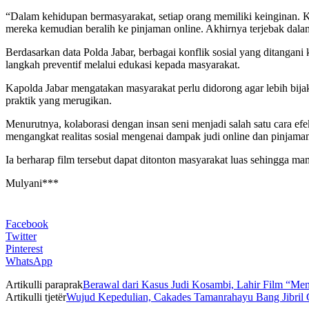
“Dalam kehidupan bermasyarakat, setiap orang memiliki keinginan. K
mereka kemudian beralih ke pinjaman online. Akhirnya terjebak dalam
Berdasarkan data Polda Jabar, berbagai konflik sosial yang ditangan
langkah preventif melalui edukasi kepada masyarakat.
Kapolda Jabar mengatakan masyarakat perlu didorong agar lebih bija
praktik yang merugikan.
Menurutnya, kolaborasi dengan insan seni menjadi salah satu cara e
mengangkat realitas sosial mengenai dampak judi online dan pinjaman 
Ia berharap film tersebut dapat ditonton masyarakat luas sehingga 
Mulyani***
Facebook
Twitter
Pinterest
WhatsApp
Artikulli paraprak
Berawal dari Kasus Judi Kosambi, Lahir Film “Me
Artikulli tjetër
Wujud Kepedulian, Cakades Tamanrahayu Bang Jibril 