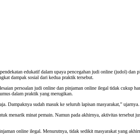
dekatan edukatif dalam upaya pencegahan judi online (judol) dan pinj
t dampak sosial dari kedua praktik tersebut.
saian persoalan judi online dan pinjaman online ilegal tidak cukup 
rumus dalam praktik yang merugikan.
 saja. Dampaknya sudah masuk ke seluruh lapisan masyarakat,” ujarnya.
uk menarik minat pemain. Namun pada akhirnya, aktivitas tersebut jus
pinjaman online ilegal. Menurutnya, tidak sedikit masyarakat yang akh