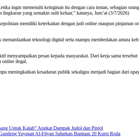
etika ingin memenuhi keinginan itu dengan cara instan, sebagian oran
 lingkaran yang semakin sulit keluar,” katanya, Jum’at (3/7/2026)
i kepolisian memiliki keterkaitan dengan judi online maupun pinjaman o
k memanfaatkan teknologi digital serta mampu membedakan antara kebu
fektif menyampaikan pesan kepada masyarakat. Dari kerja sama tersebu
online ilegal.
mampu meningkatkan kesadaran publik sekaligus menjadi bagian dari up
nang Untuk Kalah” Angkat Dampak Judol dan Pinjol
Gandeng Yayasan Al-Fityan Salurkan Bantuan 20 Kursi Roda