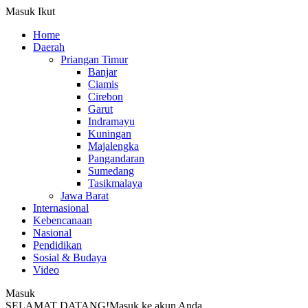
Masuk
Ikut
Home
Daerah
Priangan Timur
Banjar
Ciamis
Cirebon
Garut
Indramayu
Kuningan
Majalengka
Pangandaran
Sumedang
Tasikmalaya
Jawa Barat
Internasional
Kebencanaan
Nasional
Pendidikan
Sosial & Budaya
Video
Masuk
SELAMAT DATANG!
Masuk ke akun Anda