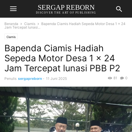
SERGAP REBORN
DISCOVER THE ART OF PUBLISHING
Beranda
Ciamis
Bapenda Ciamis Hadiah Sepeda Motor Desa 1 x 24
Jam Tercepat lunasi...
Ciamis
Bapenda Ciamis Hadiah
Sepeda Motor Desa 1 x 24
Jam Tercepat lunasi PBB P2
81
0
Penulis
sergapreborn
-
11 Juni 2025