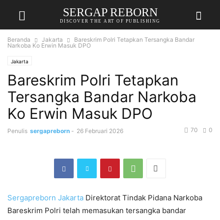
SERGAP REBORN
DISCOVER THE ART OF PUBLISHING
Beranda
Jakarta
Bareskrim Polri Tetapkan Tersangka Bandar
Narkoba Ko Erwin Masuk DPO
Jakarta
Bareskrim Polri Tetapkan
Tersangka Bandar Narkoba
Ko Erwin Masuk DPO
70
0
Penulis
sergapreborn
-
26 Februari 2026
Sergapreborn
Jakarta
Direktorat Tindak Pidana Narkoba
Bareskrim Polri telah memasukan tersangka bandar