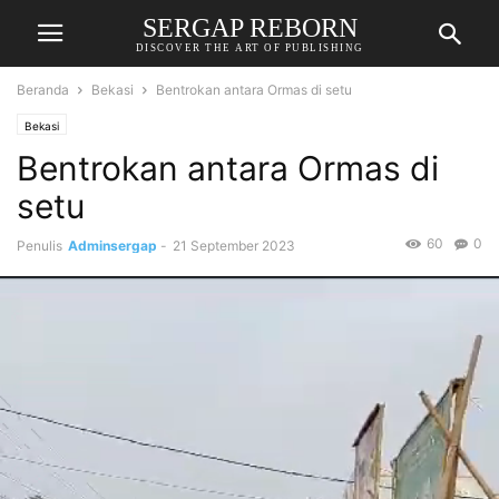
SERGAP REBORN
DISCOVER THE ART OF PUBLISHING
Beranda
Bekasi
Bentrokan antara Ormas di setu
Bekasi
Bentrokan antara Ormas di
setu
60
0
Penulis
Adminsergap
-
21 September 2023