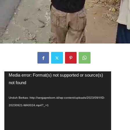
Pemutar
Media error: Format(s) not supported or source(s)
Video
not found
Unduh Berkas: http://sergapreborn.id/wp-content/uploads/2023/09/VID-
20230921-WA0024.mp4?_=1