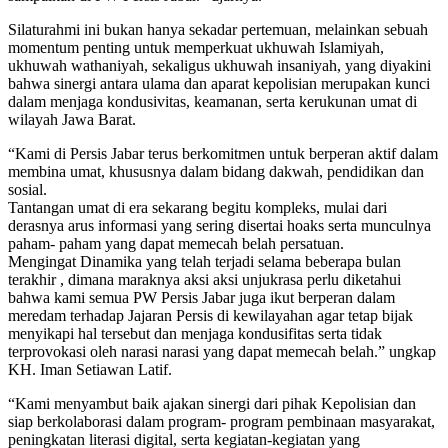
Silaturahmi ini bukan hanya sekadar pertemuan, melainkan sebuah
momentum penting untuk memperkuat ukhuwah Islamiyah,
ukhuwah wathaniyah, sekaligus ukhuwah insaniyah, yang diyakini
bahwa sinergi antara ulama dan aparat kepolisian merupakan kunci
dalam menjaga kondusivitas, keamanan, serta kerukunan umat di
wilayah Jawa Barat.
“Kami di Persis Jabar terus berkomitmen untuk berperan aktif dalam
membina umat, khususnya dalam bidang dakwah, pendidikan dan
sosial.
Tantangan umat di era sekarang begitu kompleks, mulai dari
derasnya arus informasi yang sering disertai hoaks serta munculnya
paham- paham yang dapat memecah belah persatuan.
Mengingat Dinamika yang telah terjadi selama beberapa bulan
terakhir , dimana maraknya aksi aksi unjukrasa perlu diketahui
bahwa kami semua PW Persis Jabar juga ikut berperan dalam
meredam terhadap Jajaran Persis di kewilayahan agar tetap bijak
menyikapi hal tersebut dan menjaga kondusifitas serta tidak
terprovokasi oleh narasi narasi yang dapat memecah belah.” ungkap
KH. Iman Setiawan Latif.
“Kami menyambut baik ajakan sinergi dari pihak Kepolisian dan
siap berkolaborasi dalam program- program pembinaan masyarakat,
peningkatan literasi digital, serta kegiatan-kegiatan yang