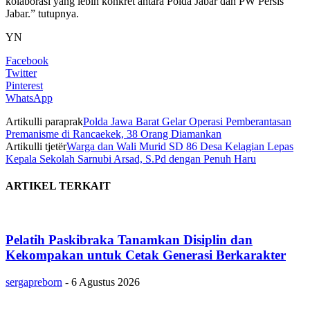
kolaborasi yang lebih konkret antara Polda Jabar dan PW Persis
Jabar.” tutupnya.
YN
Facebook
Twitter
Pinterest
WhatsApp
Artikulli paraprak
Polda Jawa Barat Gelar Operasi Pemberantasan
Premanisme di Rancaekek, 38 Orang Diamankan
Artikulli tjetër
Warga dan Wali Murid SD 86 Desa Kelagian Lepas
Kepala Sekolah Sarnubi Arsad, S.Pd dengan Penuh Haru
ARTIKEL TERKAIT
Pelatih Paskibraka Tanamkan Disiplin dan
Kekompakan untuk Cetak Generasi Berkarakter
sergapreborn
-
6 Agustus 2026