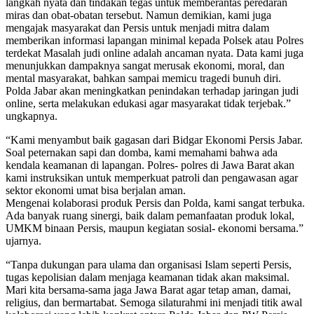
langkah nyata dan tindakan tegas untuk memberantas peredaran
miras dan obat-obatan tersebut. Namun demikian, kami juga
mengajak masyarakat dan Persis untuk menjadi mitra dalam
memberikan informasi lapangan minimal kepada Polsek atau Polres
terdekat Masalah judi online adalah ancaman nyata. Data kami juga
menunjukkan dampaknya sangat merusak ekonomi, moral, dan
mental masyarakat, bahkan sampai memicu tragedi bunuh diri.
Polda Jabar akan meningkatkan penindakan terhadap jaringan judi
online, serta melakukan edukasi agar masyarakat tidak terjebak.”
ungkapnya.
“Kami menyambut baik gagasan dari Bidgar Ekonomi Persis Jabar.
Soal peternakan sapi dan domba, kami memahami bahwa ada
kendala keamanan di lapangan. Polres- polres di Jawa Barat akan
kami instruksikan untuk memperkuat patroli dan pengawasan agar
sektor ekonomi umat bisa berjalan aman.
Mengenai kolaborasi produk Persis dan Polda, kami sangat terbuka.
Ada banyak ruang sinergi, baik dalam pemanfaatan produk lokal,
UMKM binaan Persis, maupun kegiatan sosial- ekonomi bersama.”
ujarnya.
“Tanpa dukungan para ulama dan organisasi Islam seperti Persis,
tugas kepolisian dalam menjaga keamanan tidak akan maksimal.
Mari kita bersama-sama jaga Jawa Barat agar tetap aman, damai,
religius, dan bermartabat. Semoga silaturahmi ini menjadi titik awal