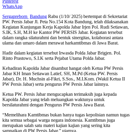
Pinterest
WhatsApp
Sergapreborn
Bandung
Rabu (1/10/ 2025) bertempat di Sekretariat
PW. Persis Jabar Jl. Peta No.154 Kota Bandung, telah dilaksanakan
Kegiatan Kunjungan Kerja Kapolda Jabar Irjen Pol. Rudi Setiawan,
S.IK, S.H, M.H ke Kantor PW PERSIS Jabar. Kegiatan tersebut
dalam rangka silaturahmi dan bentuk sinergitas, kolaborasi antara
ulama dan umaro dalam merawat harkamtibmas di Jawa Barat.
Hadir dalam kegiatan tersebut Irwasda Polda Jabar Brigjen. Pol.
Rinto Prastowo, S.I.K serta Pejabat Utama Polda Jabar.
Kehadiran Kapolda Jabar disambut hangat oleh Ketua PW Persis
Jabar KH Iman Setiawan Latief, SH, M.Pd (Ketua PW. Persis
Jabar), Dr. H. Muchsin al-Fikri, S.Sos., M.I.Kom. (Wakil Ketua II
PW Persis Jabar) serta pengurus PW Persis Jabar lainnya.
Ketua PW. Persis Jabar mengucapkan terimaksih juga kepada
Kapolda Jabar yang telah meluangkan waktunya untuk
bersilaturahmi dengan Pengurus PW Persis Jawa Barat.
“Memelihara Kamtibmas bukan hanya tugas kepolisian namun tugas
kita semua sebagai warga negara indonesia. Kamtibmas juga
merupakan salah satu materi kajian kajian yang sering kita
sampaikan di PW Persis Jabar.” ujarnya.