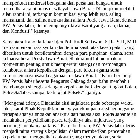
memperkuat moderasi beragama dan persatuan bangsa untuk
memelihara kamtibmas di wilayah Jawa Barat. Diharapkan melalui
silaturahmi ini, terbangun komunikasi yang lebih erat, saling
memahami, dan saling menguatkan antara Polda Jawa Barat dengan
PW Persis Jabar, demi terciptanya Jawa Barat yang aman, damai,
dan Kondusif.” katanya.
Sementara Kapolda Jabar Irjen Pol. Rudi Setiawan, S.IK, S.H, M.H
menyampaikan rasa syukur dan terima kasih atas kesempatan yang
diberikan untuk bersilaturahmi dengan para pimpinan, ulama, serta
keluarga besar Persis Jawa Barat. Silaturahmi ini merupakan
momentum penting untuk mempererat sinergi dan membangun
kolaborasi antara kepolisian dengan para tokoh agama serta
komponen organisasi keagamaan di Jawa Barat. ” Kami berharap,
PW Persis Jabar beserta Pengurus Cabang dapat bahu membahu
membangun sinergitas dengan kepolisian baik dengan tingkat Polda,
Polres/ta/tabes sampai ke tingkat Polsek.” ujarnya.
“Mengenai adanya Dinamika aksi unjukrasa pada beberapa waktu
lalu , kami Pihak Kepolisian menyayangkan pada aksi berlangsung
terdapat adanya tindakan anarkhis dari massa aksi. Polda Jabar telah
melakukan penyelidikan pasca terjadinya aksi unjukrasa yang
berujung tindakan anarkhis. “Kami berharap, PW Persis Jabar terus
menjadi mitra strategis kepolisian dalam memberikan pencerahan
kepada umat, menguatkan dakwah yang menyejukkan, serta