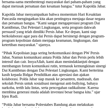
bersama-sama membentengi masyarakat dari paham-paham yang
dapat merusak persatuan dan kesatuan bangsa.” tutur Kapolda Jabar.
Kapolda Jabar menyampaikan bahwa momentum Hari Kesaktian
Pancasila mengingatkan kita akan pentingnya menjaga dasar negara
dan persatuan bangsa. “Kami sangat mengapresiasi program Dai
Kamtibmas, Dai Pelestari Lingkungan, serta program dakwah
persuasif yang telah dimiliki Persis Jabar. Ke depan, kami siap
berkolaborasi agar para dai Persis dapat bersinergi dengan program-
program kepolisian dalam menjaga keamanan, lingkungan, dan
ketertiban masyarakat.” ujarnya.
“Pihak Kepolisian juga sering berkomunikasi dengan PW Persis
Jabar, Namun komunikasi antara Polda Jabar dan Persis perlu lebih
intensif dan cair. InsyaAllah, kami akan menindaklanjuti dengan
membangun forum komunikasi rutin, termasuk kemungkinan sinergi
Dai Kamtibmas dengan Dai Pelestari Lingkungan. Kami berterima
kasih kepada Bidgar Pendidikan atas apresiasi dan ajakan
kolaborasi. Polda Jabar siap masuk ke pesantren, madrasah, dan
sekolah Persis untuk sosialisasi mengenai anti-bullying, bahaya
narkoba, tertib lalu lintas, serta pencegahan radikalisme. Karena
membina generasi muda adalah investasi besar bangsa kita.” ujar
Irjen Rudi.
“Polda Jabar bersama Polrestabes Bandung akan melakukan