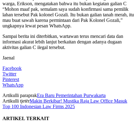
warga, Erikson, mengatakan bahwa itu bukan kegiatan galian C
“Mohon maaf pak, semalam saya sudah konfirmasi sama pemilik
lahan tersebut Pak kolonel Gozali. Itu bukan galian tanah merah, itu
mau buat sawah karena permintaan dari Pak Kolonel Gozali,”
ungkapnya lewat pesan WhatsApp.
Sampai berita ini diterbitkan, wartawan terus mencari data dan
informasi akurat lebih lanjut berkaitan dengan adanya dugaan
aktivitas galian C ilegal tersebut.
Jaenal
Facebook
Twitter
Pinterest
WhatsApp
Artikulli paraprak
Era Baru Pemerintahan Purwakarta
Artikulli tjetër
Makin Berkibar! Mustika Raja Law Office Masuk
Top 100 Indonesian Law Firms 2025
ARTIKEL TERKAIT