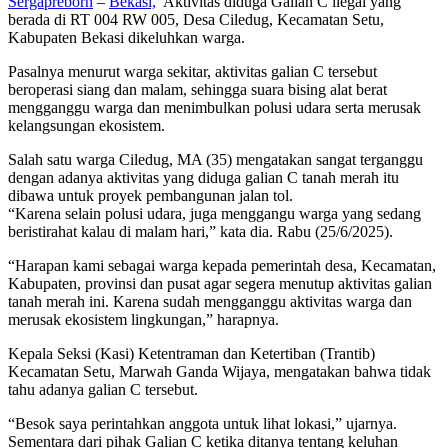
Sergapreborn
–
Bekasi,
Aktivitas diduga Galian C ilegal yang
berada di RT 004 RW 005, Desa Ciledug, Kecamatan Setu,
Kabupaten Bekasi dikeluhkan warga.
Pasalnya menurut warga sekitar, aktivitas galian C tersebut
beroperasi siang dan malam, sehingga suara bising alat berat
mengganggu warga dan menimbulkan polusi udara serta merusak
kelangsungan ekosistem.
Salah satu warga Ciledug, MA (35) mengatakan sangat terganggu
dengan adanya aktivitas yang diduga galian C tanah merah itu
dibawa untuk proyek pembangunan jalan tol.
“Karena selain polusi udara, juga menggangu warga yang sedang
beristirahat kalau di malam hari,” kata dia. Rabu (25/6/2025).
“Harapan kami sebagai warga kepada pemerintah desa, Kecamatan,
Kabupaten, provinsi dan pusat agar segera menutup aktivitas galian
tanah merah ini. Karena sudah mengganggu aktivitas warga dan
merusak ekosistem lingkungan,” harapnya.
Kepala Seksi (Kasi) Ketentraman dan Ketertiban (Trantib)
Kecamatan Setu, Marwah Ganda Wijaya, mengatakan bahwa tidak
tahu adanya galian C tersebut.
“Besok saya perintahkan anggota untuk lihat lokasi,” ujarnya.
Sementara dari pihak Galian C ketika ditanya tentang keluhan