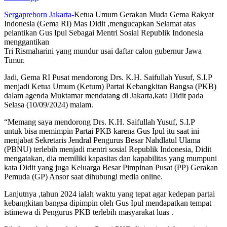
Sergapreborn
Jakarta-
Ketua Umum Gerakan Muda Gema Rakyat
Indonesia (Gema RI) Mas Didit ,mengucapkan Selamat atas
pelantikan Gus Ipul Sebagai Mentri Sosial Republik Indonesia
menggantikan
Tri Rismaharini yang mundur usai daftar calon gubernur Jawa
Timur.
Jadi, Gema RI Pusat mendorong Drs. K.H. Saifullah Yusuf, S.I.P
menjadi Ketua Umum (Ketum) Partai Kebangkitan Bangsa (PKB)
dalam agenda Muktamar mendatang di Jakarta,kata Didit pada
Selasa (10/09/2024) malam.
“Memang saya mendorong Drs. K.H. Saifullah Yusuf, S.I.P
untuk bisa memimpin Partai PKB karena Gus Ipul itu saat ini
menjabat Sekretaris Jendral Pengurus Besar Nahdlatul Ulama
(PBNU) terlebih menjadi mentri sosial Republik Indonesia, Didit
mengatakan, dia memiliki kapasitas dan kapabilitas yang mumpuni
kata Didit yang juga Keluarga Besar Pimpinan Pusat (PP) Gerakan
Pemuda (GP) Ansor saat dihubungi media online.
Lanjutnya ,tahun 2024 ialah waktu yang tepat agar kedepan partai
kebangkitan bangsa dipimpin oleh Gus Ipul mendapatkan tempat
istimewa di Pengurus PKB terlebih masyarakat luas .