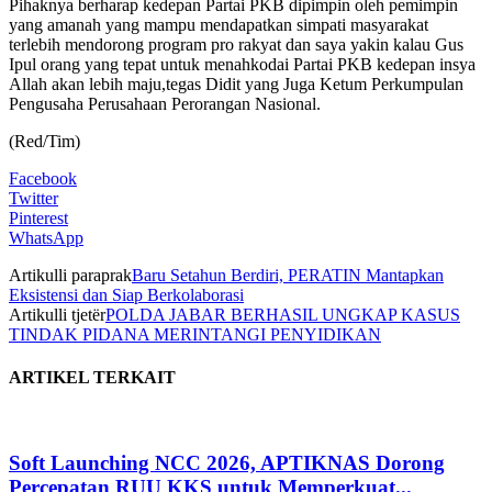
Pihaknya berharap kedepan Partai PKB dipimpin oleh pemimpin
yang amanah yang mampu mendapatkan simpati masyarakat
terlebih mendorong program pro rakyat dan saya yakin kalau Gus
Ipul orang yang tepat untuk menahkodai Partai PKB kedepan insya
Allah akan lebih maju,tegas Didit yang Juga Ketum Perkumpulan
Pengusaha Perusahaan Perorangan Nasional.
(Red/Tim)
Facebook
Twitter
Pinterest
WhatsApp
Artikulli paraprak
Baru Setahun Berdiri, PERATIN Mantapkan
Eksistensi dan Siap Berkolaborasi
Artikulli tjetër
POLDA JABAR BERHASIL UNGKAP KASUS
TINDAK PIDANA MERINTANGI PENYIDIKAN
ARTIKEL TERKAIT
Soft Launching NCC 2026, APTIKNAS Dorong
Percepatan RUU KKS untuk Memperkuat...