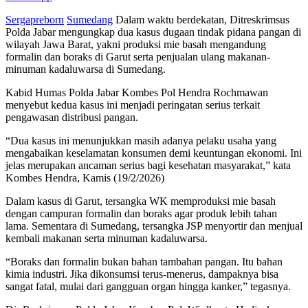
Sergapreborn
Sumedang
Dalam waktu berdekatan, Ditreskrimsus
Polda Jabar mengungkap dua kasus dugaan tindak pidana pangan di
wilayah Jawa Barat, yakni produksi mie basah mengandung
formalin dan boraks di Garut serta penjualan ulang makanan-
minuman kadaluwarsa di Sumedang.
Kabid Humas Polda Jabar Kombes Pol Hendra Rochmawan
menyebut kedua kasus ini menjadi peringatan serius terkait
pengawasan distribusi pangan.
“Dua kasus ini menunjukkan masih adanya pelaku usaha yang
mengabaikan keselamatan konsumen demi keuntungan ekonomi. Ini
jelas merupakan ancaman serius bagi kesehatan masyarakat,” kata
Kombes Hendra, Kamis (19/2/2026)
Dalam kasus di Garut, tersangka WK memproduksi mie basah
dengan campuran formalin dan boraks agar produk lebih tahan
lama. Sementara di Sumedang, tersangka JSP menyortir dan menjual
kembali makanan serta minuman kadaluwarsa.
“Boraks dan formalin bukan bahan tambahan pangan. Itu bahan
kimia industri. Jika dikonsumsi terus-menerus, dampaknya bisa
sangat fatal, mulai dari gangguan organ hingga kanker,” tegasnya.