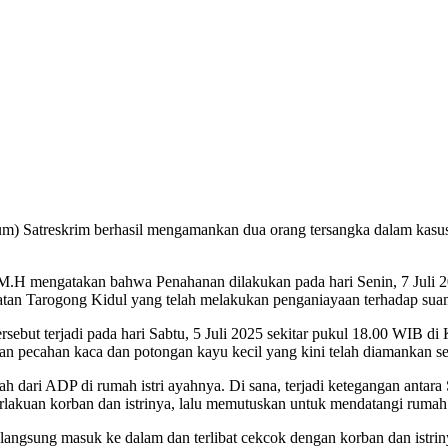
um) Satreskrim berhasil mengamankan dua orang tersangka dalam kasus
 mengatakan bahwa Penahanan dilakukan pada hari Senin, 7 Juli 2025
n Tarogong Kidul yang telah melakukan penganiayaan terhadap suami
rsebut terjadi pada hari Sabtu, 5 Juli 2025 sekitar pukul 18.00 WIB 
 pecahan kaca dan potongan kayu kecil yang kini telah diamankan seb
yah dari ADP di rumah istri ayahnya. Di sana, terjadi ketegangan anta
rlakuan korban dan istrinya, lalu memutuskan untuk mendatangi ruma
 langsung masuk ke dalam dan terlibat cekcok dengan korban dan istrin