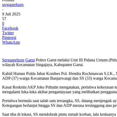
sergapreborn
-
9 Juli 2025
57
0
Facebook
Twitter
Pinterest
WhatsApp
Sergapreborn
Garut
Polres Garut melalui Unit III Pidana Umum (Pid
wilayah Kecamatan Singajaya, Kabupaten Garut.
Kabid Humas Polda Jabar Kombes Pol. Hendra Rochmawan S.I.K., M.H
ADP (37) warga Kecamatan Banjarwangi dan SS (33) warga Kecamata
Kasat Reskrim AKP Joko Prihatin mengatakan, peristiwa kekerasan te
mengalami luka-luka akibat penganiayaan yang melibatkan penggunaan
Peristiwa bermula saat salah satu tersangka, SS, datang menjenguk a
Ketegangan berlanjut hingga SS dan ADP merasa tersinggung atas pe
Saat tiba di lokasi, SS mendobrak pintu rumah korban, lalu keduanya