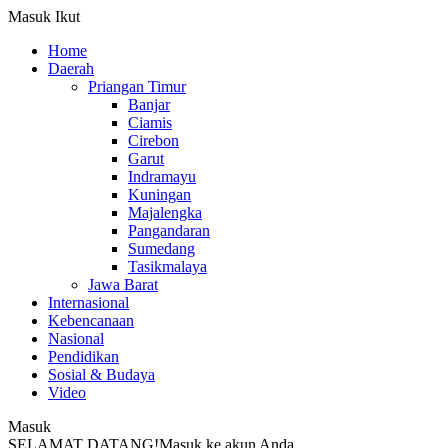
Masuk
Ikut
Home
Daerah
Priangan Timur
Banjar
Ciamis
Cirebon
Garut
Indramayu
Kuningan
Majalengka
Pangandaran
Sumedang
Tasikmalaya
Jawa Barat
Internasional
Kebencanaan
Nasional
Pendidikan
Sosial & Budaya
Video
Masuk
SELAMAT DATANG!
Masuk ke akun Anda