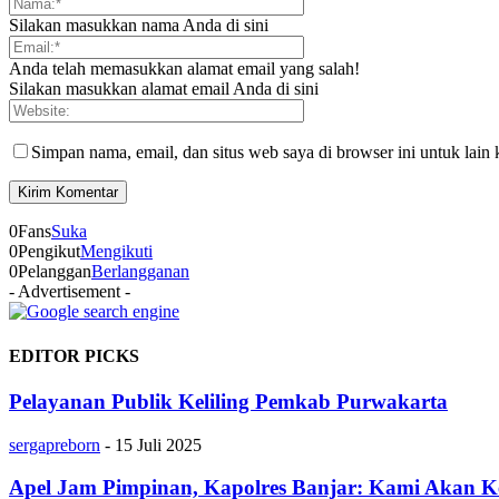
Silakan masukkan nama Anda di sini
Anda telah memasukkan alamat email yang salah!
Silakan masukkan alamat email Anda di sini
Simpan nama, email, dan situs web saya di browser ini untuk lain 
0
Fans
Suka
0
Pengikut
Mengikuti
0
Pelanggan
Berlangganan
- Advertisement -
EDITOR PICKS
Pelayanan Publik Keliling Pemkab Purwakarta
sergapreborn
-
15 Juli 2025
Apel Jam Pimpinan, Kapolres Banjar: Kami Akan K