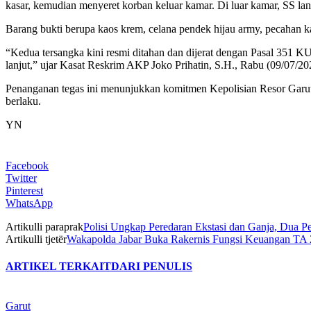
kasar, kemudian menyeret korban keluar kamar. Di luar kamar, SS l
Barang bukti berupa kaos krem, celana pendek hijau army, pecahan ka
“Kedua tersangka kini resmi ditahan dan dijerat dengan Pasal 351 
lanjut,” ujar Kasat Reskrim AKP Joko Prihatin, S.H., Rabu (09/07/20
Penanganan tegas ini menunjukkan komitmen Kepolisian Resor Garut 
berlaku.
YN
Facebook
Twitter
Pinterest
WhatsApp
Artikulli paraprak
Polisi Ungkap Peredaran Ekstasi dan Ganja, Dua P
Artikulli tjetër
Wakapolda Jabar Buka Rakernis Fungsi Keuangan TA 2
ARTIKEL TERKAIT
DARI PENULIS
Garut