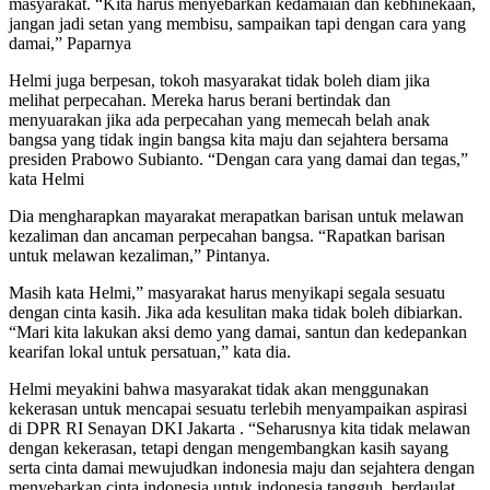
masyarakat. “Kita harus menyebarkan kedamaian dan kebhinekaan,
jangan jadi setan yang membisu, sampaikan tapi dengan cara yang
damai,” Paparnya
Helmi juga berpesan, tokoh masyarakat tidak boleh diam jika
melihat perpecahan. Mereka harus berani bertindak dan
menyuarakan jika ada perpecahan yang memecah belah anak
bangsa yang tidak ingin bangsa kita maju dan sejahtera bersama
presiden Prabowo Subianto. “Dengan cara yang damai dan tegas,”
kata Helmi
Dia mengharapkan mayarakat merapatkan barisan untuk melawan
kezaliman dan ancaman perpecahan bangsa. “Rapatkan barisan
untuk melawan kezaliman,” Pintanya.
Masih kata Helmi,” masyarakat harus menyikapi segala sesuatu
dengan cinta kasih. Jika ada kesulitan maka tidak boleh dibiarkan.
“Mari kita lakukan aksi demo yang damai, santun dan kedepankan
kearifan lokal untuk persatuan,” kata dia.
Helmi meyakini bahwa masyarakat tidak akan menggunakan
kekerasan untuk mencapai sesuatu terlebih menyampaikan aspirasi
di DPR RI Senayan DKI Jakarta . “Seharusnya kita tidak melawan
dengan kekerasan, tetapi dengan mengembangkan kasih sayang
serta cinta damai mewujudkan indonesia maju dan sejahtera dengan
menyebarkan cinta indonesia untuk indonesia tangguh, berdaulat,