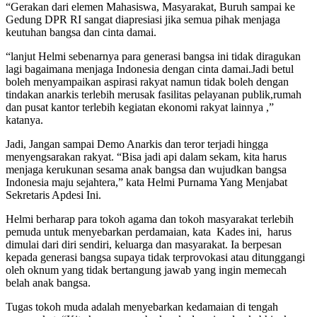
“Gerakan dari elemen Mahasiswa, Masyarakat, Buruh sampai ke
Gedung DPR RI sangat diapresiasi jika semua pihak menjaga
keutuhan bangsa dan cinta damai.
“lanjut Helmi sebenarnya para generasi bangsa ini tidak diragukan
lagi bagaimana menjaga Indonesia dengan cinta damai.Jadi betul
boleh menyampaikan aspirasi rakyat namun tidak boleh dengan
tindakan anarkis terlebih merusak fasilitas pelayanan publik,rumah
dan pusat kantor terlebih kegiatan ekonomi rakyat lainnya ,”
katanya.
Jadi, Jangan sampai Demo Anarkis dan teror terjadi hingga
menyengsarakan rakyat. “Bisa jadi api dalam sekam, kita harus
menjaga kerukunan sesama anak bangsa dan wujudkan bangsa
Indonesia maju sejahtera,” kata Helmi Purnama Yang Menjabat
Sekretaris Apdesi Ini.
Helmi berharap para tokoh agama dan tokoh masyarakat terlebih
pemuda untuk menyebarkan perdamaian, kata Kades ini, harus
dimulai dari diri sendiri, keluarga dan masyarakat. Ia berpesan
kepada generasi bangsa supaya tidak terprovokasi atau ditunggangi
oleh oknum yang tidak bertangung jawab yang ingin memecah
belah anak bangsa.
Tugas tokoh muda adalah menyebarkan kedamaian di tengah