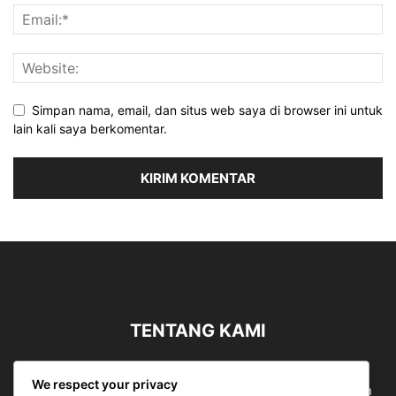
Simpan nama, email, dan situs web saya di browser ini untuk
lain kali saya berkomentar.
TENTANG KAMI
Sergapreborn merupakan sebuah Media Nasional yang
We respect your privacy
bergerak di ruang jurnalistik, sebagai entitas pemberian