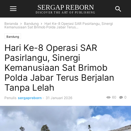
SERGAP REBORN
DISCOVER THE ART OF PUBLISHING
Beranda
Bandung
Hari Ke-8 Operasi SAR Pasirlangu, Sinergi
Kemanusiaan Sat Brimob Polda Jabar Terus...
Bandung
Hari Ke-8 Operasi SAR
Pasirlangu, Sinergi
Kemanusiaan Sat Brimob
Polda Jabar Terus Berjalan
Tanpa Lelah
60
0
Penulis
sergapreborn
-
31 Januari 2026