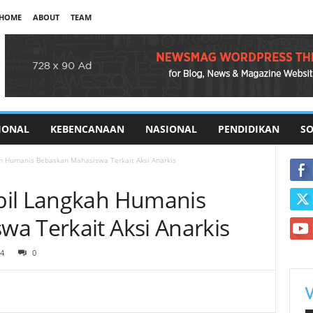
HOME
ABOUT
TEAM
IONAL
KEBENCANAAN
NASIONAL
PENDIDIKAN
SO
h Humanis Bebaskan Mahasiswa Terkait Aksi Anarkis
bil Langkah Humanis
a Terkait Aksi Anarkis
4
0