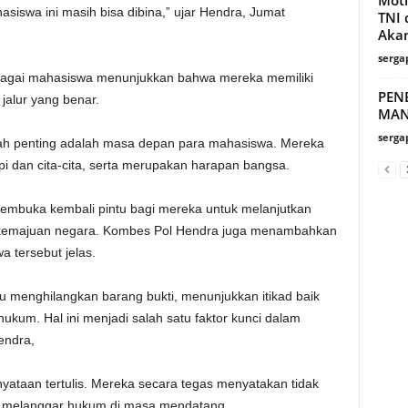
asiswa ini masih bisa dibina,” ujar Hendra, Jumat
TNI 
Akan
serga
agai mahasiswa menunjukkan bahwa mereka memiliki
PEN
jalur yang benar.
MAN
serga
kalah penting adalah masa depan para mahasiswa. Mereka
i dan cita-cita, serta merupakan harapan bangsa.
mbuka kembali pintu bagi mereka untuk melanjutkan
agi kemajuan negara. Kombes Pol Hendra juga menambahkan
a tersebut jelas.
au menghilangkan barang bukti, menunjukkan itikad baik
ukum. Hal ini menjadi salah satu faktor kunci dalam
endra,
ataan tertulis. Mereka secara tegas menyatakan tidak
g melanggar hukum di masa mendatang.