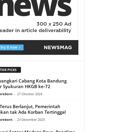
TOR PICKS
angkari Cabang Kota Bandung
r Syukuran HKGB ke-72
preborn
-
27 Oktober 2024
Terus Berlanjut, Pemerintah
ikan tak Ada Korban Tertinggal
preborn
-
23 Desember 2025
vasi Satgas Madago Raya, Panglima