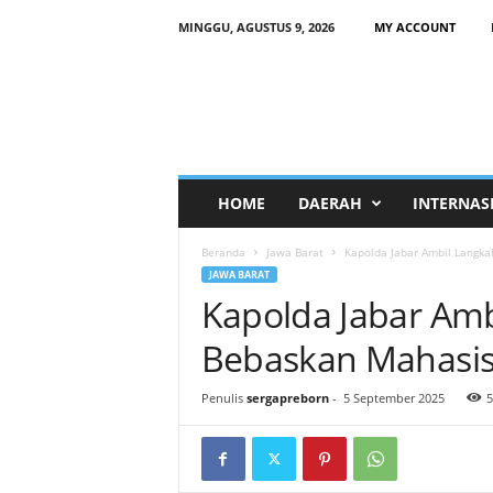
MINGGU, AGUSTUS 9, 2026
MY ACCOUNT
HOME
DAERAH
INTERNAS
Beranda
Jawa Barat
Kapolda Jabar Ambil Langka
JAWA BARAT
Kapolda Jabar Am
Bebaskan Mahasisw
Penulis
sergapreborn
-
5 September 2025
5