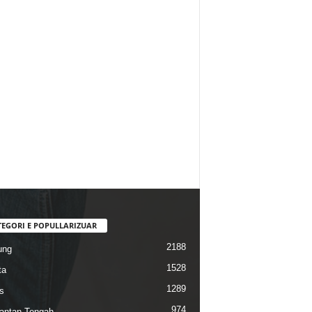
TEGORI E POPULLARIZUAR
2188
ung
1528
ta
1289
s
974
antan Tengah