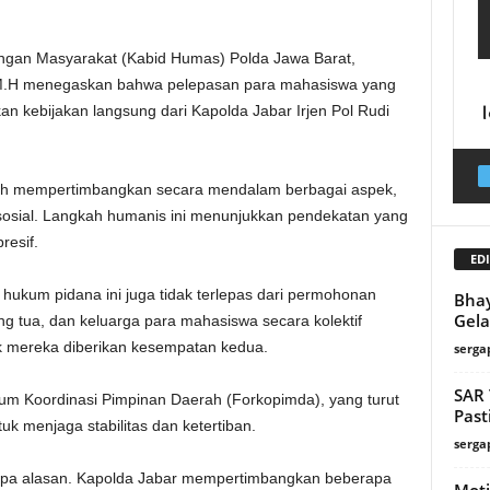
gan Masyarakat (Kabid Humas) Polda Jawa Barat,
M.H menegaskan bahwa pelepasan para mahasiswa yang
an kebijakan langsung dari Kapolda Jabar Irjen Pol Rudi
elah mempertimbangkan secara mendalam berbagai aspek,
osial. Langkah humanis ini menunjukkan pendekatan yang
resif.
EDI
hukum pidana ini juga tidak terlepas dari permohonan
Bhay
Gela
ang tua, dan keluarga para mahasiswa secara kolektif
 mereka diberikan kesempatan kedua.
serga
SAR 
um Koordinasi Pimpinan Daerah (Forkopimda), yang turut
Past
uk menjaga stabilitas dan ketertiban.
serga
anpa alasan. Kapolda Jabar mempertimbangkan beberapa
Moti