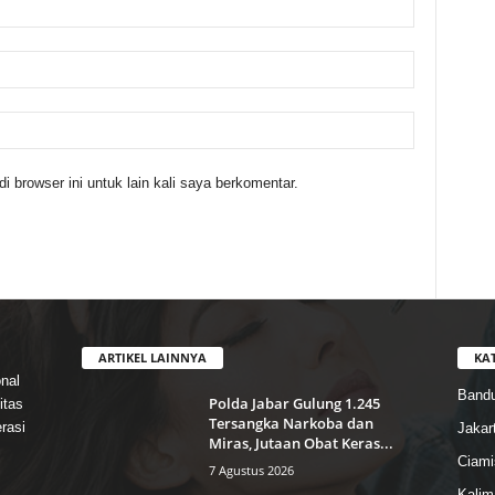
 browser ini untuk lain kali saya berkomentar.
ARTIKEL LAINNYA
KA
nal
Band
Polda Jabar Gulung 1.245
itas
Tersangka Narkoba dan
rasi
Jakar
Miras, Jutaan Obat Keras...
Ciami
7 Agustus 2026
Kalim