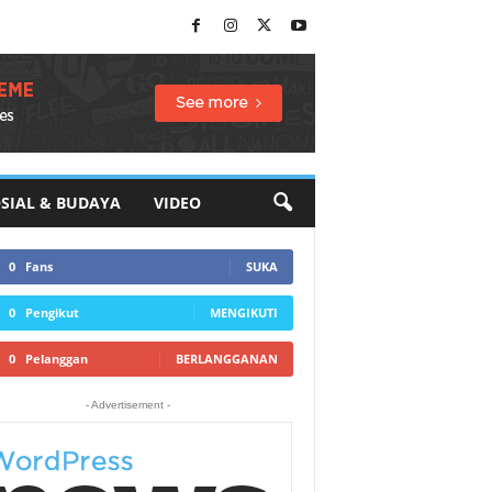
SIAL & BUDAYA
VIDEO
0
Fans
SUKA
0
Pengikut
MENGIKUTI
0
Pelanggan
BERLANGGANAN
- Advertisement -