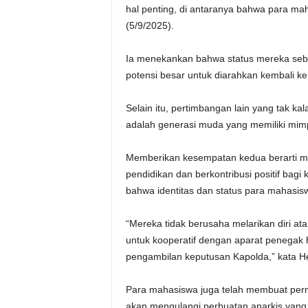
hal penting, di antaranya bahwa para mah
(5/9/2025).
Ia menekankan bahwa status mereka seb
potensi besar untuk diarahkan kembali ke 
Selain itu, pertimbangan lain yang tak 
adalah generasi muda yang memiliki mimp
Memberikan kesempatan kedua berarti me
pendidikan dan berkontribusi positif b
bahwa identitas dan status para mahasisw
“Mereka tidak berusaha melarikan diri at
untuk kooperatif dengan aparat penegak h
pengambilan keputusan Kapolda,” kata H
Para mahasiswa juga telah membuat perny
akan mengulangi perbuatan anarkis yan