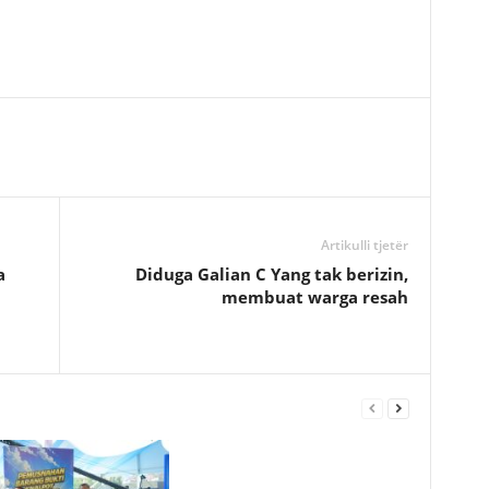
Artikulli tjetër
a
Diduga Galian C Yang tak berizin,
membuat warga resah