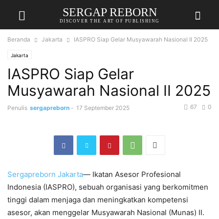
SERGAP REBORN
DISCOVER THE ART OF PUBLISHING
Beranda
Jakarta
IASPRO Siap Gelar Musyawarah Nasional II 2025
Jakarta
IASPRO Siap Gelar
Musyawarah Nasional II 2025
67
0
Penulis
sergapreborn
-
17 September 2025
Sergapreborn
Jakarta
— Ikatan Asesor Profesional
Indonesia (IASPRO), sebuah organisasi yang berkomitmen
tinggi dalam menjaga dan meningkatkan kompetensi
asesor, akan menggelar Musyawarah Nasional (Munas) II.