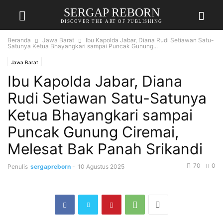
SERGAP REBORN
DISCOVER THE ART OF PUBLISHING
Beranda
Jawa Barat
Ibu Kapolda Jabar, Diana Rudi Setiawan Satu-
Satunya Ketua Bhayangkari sampai Puncak Gunung...
Jawa Barat
Ibu Kapolda Jabar, Diana
Rudi Setiawan Satu-Satunya
Ketua Bhayangkari sampai
Puncak Gunung Ciremai,
Melesat Bak Panah Srikandi
70
0
Penulis
sergapreborn
-
10 Agustus 2025