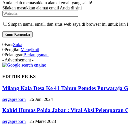
Anda telah memasukkan alamat email yang salah!
Silakan masukkan alamat email Anda di sini
Simpan nama, email, dan situs web saya di browser ini untuk lain 
0
Fans
Suka
0
Pengikut
Mengikuti
0
Pelanggan
Berlangganan
- Advertisement -
EDITOR PICKS
Milang Kala Desa Ke 41 Tahun Pemdes Purwaraja G
sergapreborn
-
26 Juni 2024
Kabid Humas Polda Jabar : Viral Aksi Pelemparan OT
sergapreborn
-
25 Maret 2023