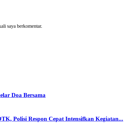
kali saya berkomentar.
elar Doa Bersama
K, Polisi Respon Cepat Intensifkan Kegiatan...