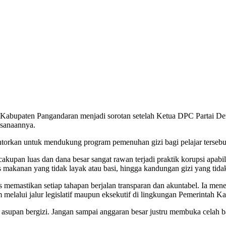
abupaten Pangandaran menjadi sorotan setelah Ketua DPC Partai Dem
ksanaannya.
ntorkan untuk mendukung program pemenuhan gizi bagi pelajar tersebu
kupan luas dan dana besar sangat rawan terjadi praktik korupsi apabil
s makanan yang tidak layak atau basi, hingga kandungan gizi yang tid
 memastikan setiap tahapan berjalan transparan dan akuntabel. Ia mene
alui jalur legislatif maupun eksekutif di lingkungan Pemerintah K
asupan bergizi. Jangan sampai anggaran besar justru membuka celah 