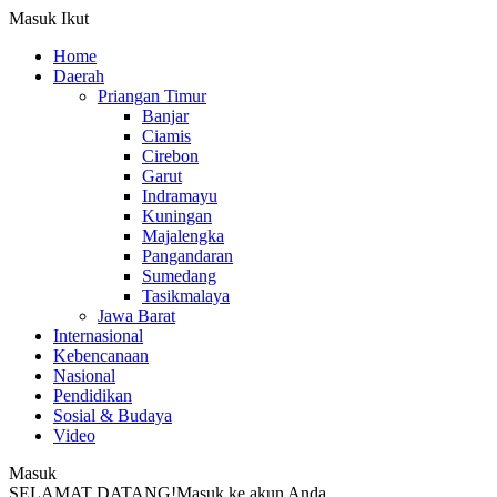
Masuk
Ikut
Home
Daerah
Priangan Timur
Banjar
Ciamis
Cirebon
Garut
Indramayu
Kuningan
Majalengka
Pangandaran
Sumedang
Tasikmalaya
Jawa Barat
Internasional
Kebencanaan
Nasional
Pendidikan
Sosial & Budaya
Video
Masuk
SELAMAT DATANG!
Masuk ke akun Anda