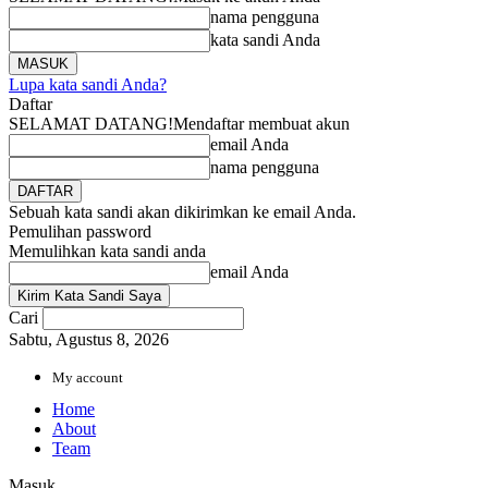
nama pengguna
kata sandi Anda
Lupa kata sandi Anda?
Daftar
SELAMAT DATANG!
Mendaftar membuat akun
email Anda
nama pengguna
Sebuah kata sandi akan dikirimkan ke email Anda.
Pemulihan password
Memulihkan kata sandi anda
email Anda
Cari
Sabtu, Agustus 8, 2026
My account
Home
About
Team
Masuk