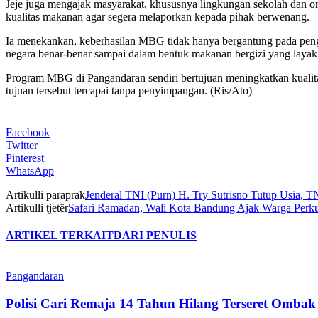
Jeje juga mengajak masyarakat, khususnya lingkungan sekolah dan 
kualitas makanan agar segera melaporkan kepada pihak berwenang.
Ia menekankan, keberhasilan MBG tidak hanya bergantung pada pengawa
negara benar-benar sampai dalam bentuk makanan bergizi yang layak
Program MBG di Pangandaran sendiri bertujuan meningkatkan kualit
tujuan tersebut tercapai tanpa penyimpangan. (Ris/Ato)
Facebook
Twitter
Pinterest
WhatsApp
Artikulli paraprak
Jenderal TNI (Purn) H. Try Sutrisno Tutup Usia, 
Artikulli tjetër
Safari Ramadan, Wali Kota Bandung Ajak Warga Perkua
ARTIKEL TERKAIT
DARI PENULIS
Pangandaran
Polisi Cari Remaja 14 Tahun Hilang Terseret Omba