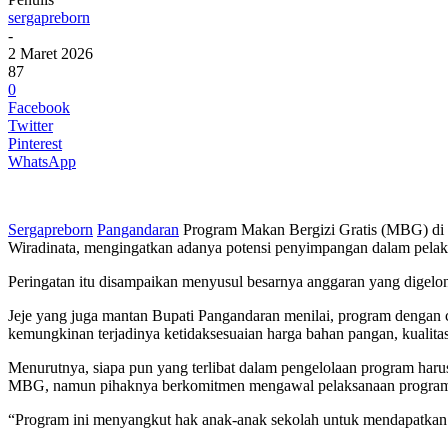
sergapreborn
-
2 Maret 2026
87
0
Facebook
Twitter
Pinterest
WhatsApp
Sergapreborn
Pangandaran
Program Makan Bergizi Gratis (MBG) di K
Wiradinata, mengingatkan adanya potensi penyimpangan dalam pela
Peringatan itu disampaikan menyusul besarnya anggaran yang digelo
Jeje yang juga mantan Bupati Pangandaran menilai, program dengan ca
kemungkinan terjadinya ketidaksesuaian harga bahan pangan, kualita
Menurutnya, siapa pun yang terlibat dalam pengelolaan program harus
MBG, namun pihaknya berkomitmen mengawal pelaksanaan program mel
“Program ini menyangkut hak anak-anak sekolah untuk mendapatkan 