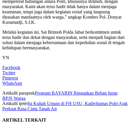
mempererat hubungan antara Polri, khususnya Brimob, dengan
masyarakat. Kami akan terus hadir tidak hanya dalam menjaga
keamanan, tetapi juga dalam kegiatan sosial yang langsung
dirasakan manfaatnya oleh warga,” ungkap Kombes Pol. Donyar
Kusumadji, S.I.K.
Melalui kegiatan ini, Sat Brimob Polda Jabar berkomitmen untuk
terus hadir dan dekat dengan masyarakat, serta menjadi bagian dari
solusi dalam menjaga kebersamaan dan kepedulian sosial di tengah
kehidupan bermasyarakat.
YN
Facebook
Twitter
Pinterest
WhatsApp
Artikulli paraprak
Program BAYARIN Ringankan Beban Iuran
BPJS Warga
Artikulli tjetër
Isi Kuliah Umum di FH USU, Kadivhumas Polri Ajak
Perkuat Rasa Cinta Tanah Air
ARTIKEL TERKAIT