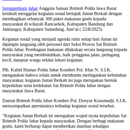
Sergapreborn
Jabar
Anggota Satuan Brimob Polda Jawa Barat
kembali menggelar kegiatan sosial bertajuk Jumat Berkah dengan
membagikan sebanyak 300 paket makanan gratis kepada
masyarakat di wilayah Rancaekek, Kabupaten Bandung dan
Jatinangor, Kabupaten Sumedang. Jum’at ( 22/8/2025)
Kegiatan sosial yang menjadi agenda rutin setiap hari Jumat ini
dipimpin langsung oleh personel dari Seksi Provos Sat Brimob
Polda Jabar. Pembagian makanan dilakukan secara langsung kepada
masyarakat yang membutuhkan, baik pengguna jalan, pedagang
kecil, maupun warga sekitar lokasi kegiatan.
Plh. Kabid Humas Polda Jabar Kombes Pol. Irfan N. S.I.K.
mengatakan bahwa selain untuk membantu meringankan kebutuhan
masyarakat, kegiatan Jumat Berkah ini juga merupakan bentuk
kepedulian serta kedekatan Sat Brimob Polda Jabar dengan
masyarakat Jawa Barat.
Dansat Brimob Polda Jabar Kombes Pol. Donyar Kusumadji, S.I.K.
menyampaikan apresiasinya terhadap kegiatan sosial tersebut.
“Kegiatan Jumat Berkah ini merupakan wujud nyata kepedulian Sat
Brimob Polda Jabar kepada masyarakat. Dengan berbagi makanan
gratis, kami berharap dapat memberikan manfaat sekaligus