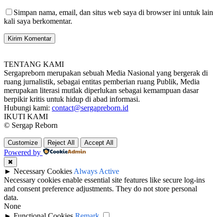
Simpan nama, email, dan situs web saya di browser ini untuk lain
kali saya berkomentar.
TENTANG KAMI
Sergapreborn merupakan sebuah Media Nasional yang bergerak di
ruang jurnalistik, sebagai entitas pemberian ruang Publik, Media
merupakan literasi mutlak diperlukan sebagai kemampuan dasar
berpikir kritis untuk hidup di abad informasi.
Hubungi kami:
contact@sergapreborn.id
IKUTI KAMI
© Sergap Reborn
Customize
Reject All
Accept All
Powered by
✖
►
Necessary Cookies
Always Active
Necessary cookies enable essential site features like secure log-ins
and consent preference adjustments. They do not store personal
data.
None
►
Functional Cookies
Remark