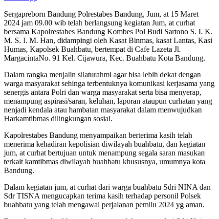
Sergapreborn Bandung Polrestabes Bandung, Jum, at 15 Maret
2024 jam 09.00 wib telah berlangsung kegiatan Jum, at curhat
bersama Kapolrestabes Bandung Kombes Pol Budi Sartono S. I. K.
M. S. I. M. Han, didampingi oleh Kasat Binmas, kasat Lantas, Kasi
Humas, Kapolsek Buahbatu, bertempat di Cafe Lazeta Jl.
MargacintaNo. 91 Kel. Cijawura, Kec. Buahbatu Kota Bandung.
Dalam rangka menjalin silaturahmi agar bisa lebih dekat dengan
warga masyarakat sehinga terbentuknya komunikasi kerjasama yang
senergis antara Polri dan warga masyarakat serta bisa menyerap,
menampung aspirasi/saran, keluhan, laporan ataupun curhatan yang
nenjadi kendala atau hambatan masyarakat dalam menwujudkan
Harkamtibmas dilingkungan sosial.
Kapolrestabes Bandung menyampaikan berterima kasih telah
menerima kehadiran kepolisian diwilayah buahbatu, dan kegiatan
jum, at curhat bertujuan untuk menampung segala saran masukan
terkait kamtibmas diwilayah buahbatu khususnya, umumnya kota
Bandung.
Dalam kegiatan jum, at curhat dari warga buahbatu Sdri NINA dan
Sdr TISNA mengucapkan terima kasih terhadap personil Polsek
buahbatu yang telah mengawal perjalanan pemilu 2024 yg aman.