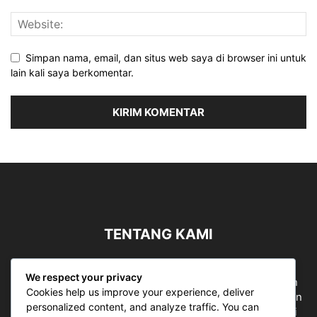
Simpan nama, email, dan situs web saya di browser ini untuk
lain kali saya berkomentar.
TENTANG KAMI
Sergapreborn merupakan sebuah Media Nasional yang
We respect your privacy
bergerak di ruang jurnalistik, sebagai entitas pemberian
Cookies help us improve your experience, deliver
ruang Publik, Media merupakan literasi mutlak diperlukan
personalized content, and analyze traffic. You can
sebagai kemampuan dasar berpikir kritis untuk hidup di