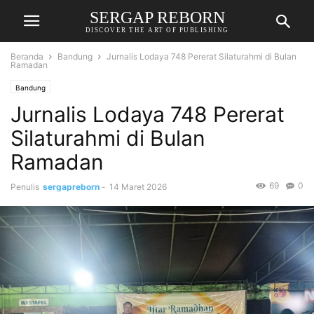
SERGAP REBORN
DISCOVER THE ART OF PUBLISHING
Beranda
Bandung
Jurnalis Lodaya 748 Pererat Silaturahmi di Bulan
Ramadan
Bandung
Jurnalis Lodaya 748 Pererat
Silaturahmi di Bulan
Ramadan
69
0
Penulis
sergapreborn
-
14 Maret 2026