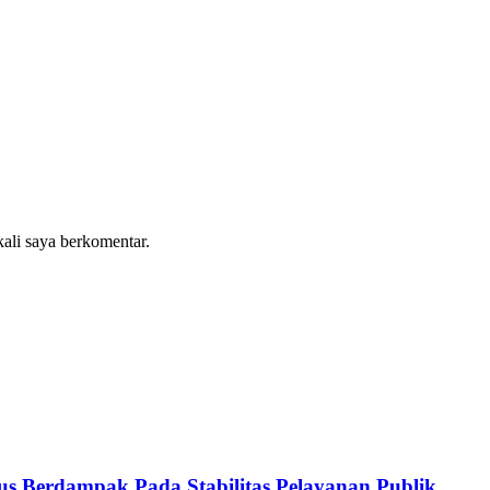
kali saya berkomentar.
s Berdampak Pada Stabilitas Pelayanan Publik