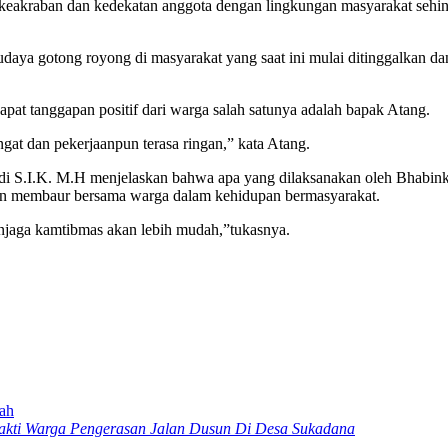
 keakraban dan kedekatan anggota dengan lingkungan masyarakat seh
budaya gotong royong di masyarakat yang saat ini mulai ditinggalka
.
at tanggapan positif dari warga salah satunya adalah bapak Atang.
t dan pekerjaanpun terasa ringan,” kata Atang.
 S.I.K. M.H menjelaskan bahwa apa yang dilaksanakan oleh Bhabinkam
 dan membaur bersama warga dalam kehidupan bermasyarakat.
njaga kamtibmas akan lebih mudah,”tukasnya.
ah
Bakti Warga Pengerasan Jalan Dusun Di Desa Sukadana