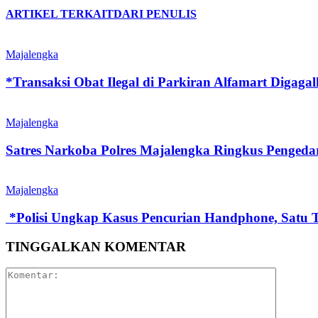
ARTIKEL TERKAIT
DARI PENULIS
Majalengka
*Transaksi Obat Ilegal di Parkiran Alfamart Digaga
Majalengka
Satres Narkoba Polres Majalengka Ringkus Pengeda
Majalengka
‎ ‎*Polisi Ungkap Kasus Pencurian Handphone, Sat
TINGGALKAN KOMENTAR