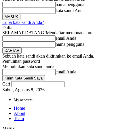
nama pengguna
kata sandi Anda
Lupa kata sandi Anda?
Daftar
SELAMAT DATANG!
Mendaftar membuat akun
email Anda
nama pengguna
Sebuah kata sandi akan dikirimkan ke email Anda.
Pemulihan password
Memulihkan kata sandi anda
email Anda
Cari
Sabtu, Agustus 8, 2026
My account
Home
About
Team
Masuk