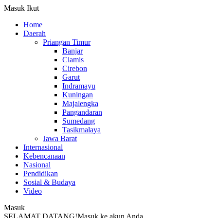
Masuk
Ikut
Home
Daerah
Priangan Timur
Banjar
Ciamis
Cirebon
Garut
Indramayu
Kuningan
Majalengka
Pangandaran
Sumedang
Tasikmalaya
Jawa Barat
Internasional
Kebencanaan
Nasional
Pendidikan
Sosial & Budaya
Video
Masuk
SELAMAT DATANG!
Masuk ke akun Anda