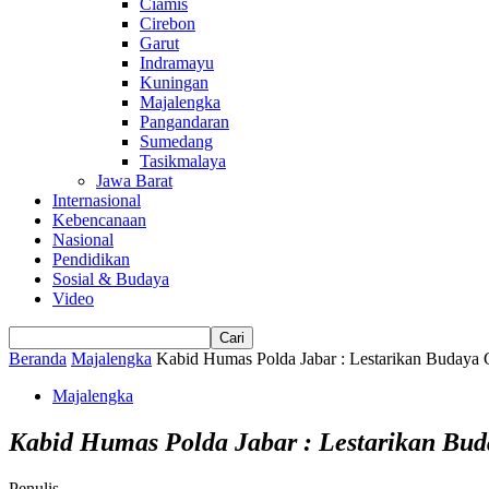
Ciamis
Cirebon
Garut
Indramayu
Kuningan
Majalengka
Pangandaran
Sumedang
Tasikmalaya
Jawa Barat
Internasional
Kebencanaan
Nasional
Pendidikan
Sosial & Budaya
Video
Beranda
Majalengka
Kabid Humas Polda Jabar : Lestarikan Budaya Go
Majalengka
Kabid Humas Polda Jabar : Lestarikan Bud
Penulis