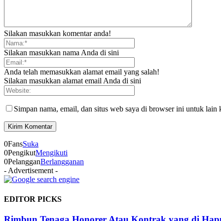
Silakan masukkan komentar anda!
Silakan masukkan nama Anda di sini
Anda telah memasukkan alamat email yang salah!
Silakan masukkan alamat email Anda di sini
Simpan nama, email, dan situs web saya di browser ini untuk lain 
0
Fans
Suka
0
Pengikut
Mengikuti
0
Pelanggan
Berlangganan
- Advertisement -
EDITOR PICKS
Rimbun Tenaga Honorer Atau Kontrak yang di Hapu