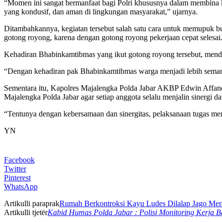
“Momen ini sangat bermanfaat bagi Polri khususnya dalam membina
yang kondusif, dan aman di lingkungan masyarakat,” ujarnya.
Ditambahkannya, kegiatan tersebut salah satu cara untuk memupuk 
gotong royong, karena dengan gotong royong pekerjaan cepat selesai
Kehadiran Bhabinkamtibmas yang ikut gotong royong tersebut, mendap
“Dengan kehadiran pak Bhabinkamtibmas warga menjadi lebih semanga
Sementara itu, Kapolres Majalengka Polda Jabar AKBP Edwin Affandi
Majalengka Polda Jabar agar setiap anggota selalu menjalin sinergi
“Tentunya dengan kebersamaan dan sinergitas, pelaksanaan tugas me
YN
Facebook
Twitter
Pinterest
WhatsApp
Artikulli paraprak
Rumah Berkontroksi Kayu Ludes Dilalap Jago Mer
Artikulli tjetër
Kabid Humas Polda Jabar : Polisi Monitoring Kerja 