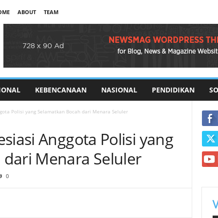
OME
ABOUT
TEAM
IONAL
KEBENCANAAN
NASIONAL
PENDIDIKAN
SO
gota Polisi yang Selamatkan Bocah dari Menara Seluler
siasi Anggota Polisi yang
dari Menara Seluler
0