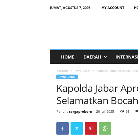
JUMAT, AGUSTUS 7, 2026
MY ACCOUNT
H
HOME
DAERAH
INTERNAS
Beranda
Jawa Barat
Kapolda Jabar Apresiasi Ang
JAWA BARAT
Kapolda Jabar Apre
Selamatkan Bocah 
Penulis
sergapreborn
-
26 Juli 2025
61