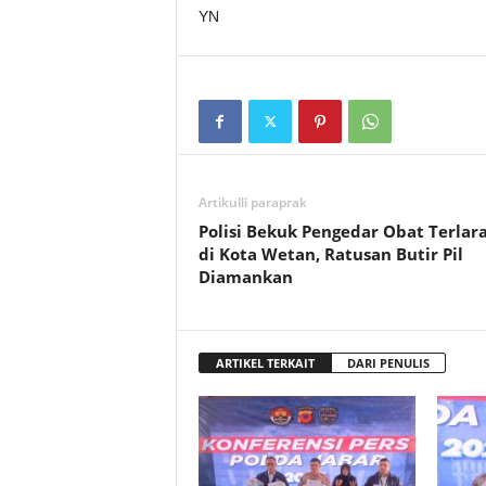
YN
Artikulli paraprak
Polisi Bekuk Pengedar Obat Terlar
di Kota Wetan, Ratusan Butir Pil
Diamankan
ARTIKEL TERKAIT
DARI PENULIS