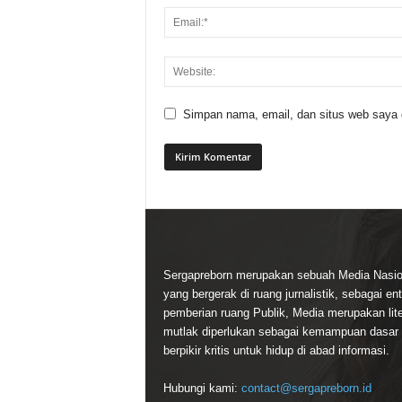
Simpan nama, email, dan situs web saya di
Sergapreborn merupakan sebuah Media Nasio
yang bergerak di ruang jurnalistik, sebagai ent
pemberian ruang Publik, Media merupakan lite
mutlak diperlukan sebagai kemampuan dasar
berpikir kritis untuk hidup di abad informasi.
Hubungi kami:
contact@sergapreborn.id