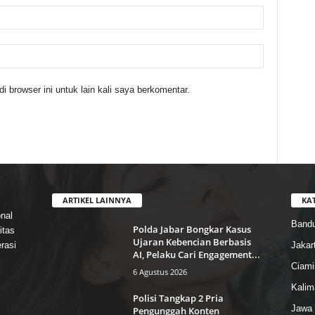
 browser ini untuk lain kali saya berkomentar.
ARTIKEL LAINNYA
KA
nal
Band
Polda Jabar Bongkar Kasus
itas
Ujaran Kebencian Berbasis
rasi
Jakar
AI, Pelaku Cari Engagement...
Ciami
6 Agustus 2026
Kalim
Polisi Tangkap 2 Pria
Jawa 
Pengunggah Konten