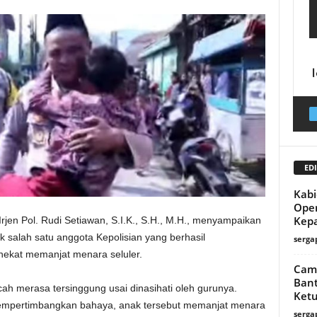
EDI
Kabi
Oper
Kepa
rjen Pol. Rudi Setiawan, S.I.K., S.H., M.H., menyampaikan
k salah satu anggota Kepolisian yang berhasil
serga
ekat memanjat menara seluler.
Cama
Bant
ocah merasa tersinggung usai dinasihati oleh gurunya.
Ketu
empertimbangkan bahaya, anak tersebut memanjat menara
serga