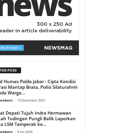
TOR PICKS
d Humas Polda Jabar : Cipta Kondisi
asi Mantap Brata, Polisi Silaturahmi
da Warga...
preborn
-
19 Desember 2023
t Depati Tujuh Indra Hermawan
ah Tudingan Pungli Balik Laporkan
a LSM Tamperak ke...
preborn
-
9 Juli 2026