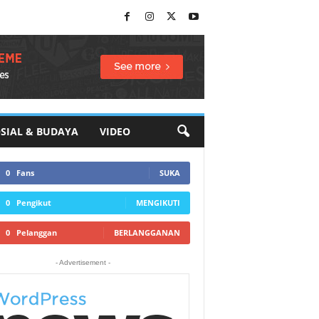
SIAL & BUDAYA
VIDEO
0
Fans
SUKA
0
Pengikut
MENGIKUTI
0
Pelanggan
BERLANGGANAN
- Advertisement -