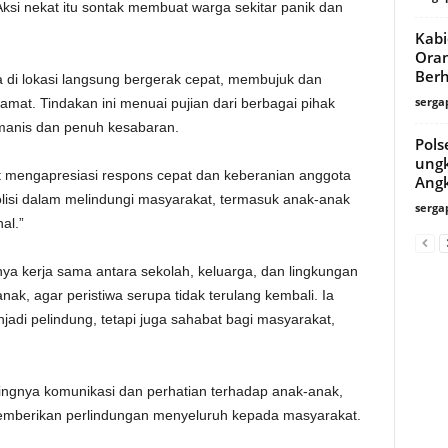
 Aksi nekat itu sontak membuat warga sekitar panik dan
Kabi
Oran
Berh
a di lokasi langsung bergerak cepat, membujuk dan
serga
mat. Tindakan ini menuai pujian dari berbagai pihak
manis dan penuh kesabaran.
Pols
ungk
 mengapresiasi respons cepat dan keberanian anggota
Angk
polisi dalam melindungi masyarakat, termasuk anak-anak
serga
al.”
a kerja sama antara sekolah, keluarga, dan lingkungan
ak, agar peristiwa serupa tidak terulang kembali. Ia
jadi pelindung, tetapi juga sahabat bagi masyarakat,
tingnya komunikasi dan perhatian terhadap anak-anak,
memberikan perlindungan menyeluruh kepada masyarakat.