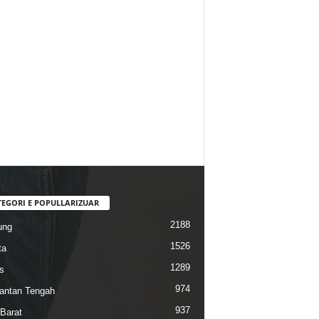
TEGORI E POPULLARIZUAR
2188
ung
1526
ta
1289
s
974
antan Tengah
937
Barat