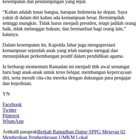
kesempatan dan pendampingan yang tepat.
“Kalian adalah tunas bangsa, harapan Indonesia ke depan. Saya
yakin di dalam diri kalian ada kemampuan besar. Bermimpilah
setinggi mungkin. Tidak harus menjadi presiden, tetapi jadilah orang
baik, tidak melanggar hukum, dan bermanfaat bagi orang lain,”
katanya.
Dalam kesempatan itu, Kapolda Jabar juga mengapresiasi
kemampuan sejumlah anak yang telah mampu mengaji dan
menunjukkan perkembangan positif dalam pendidikan agama.
Ia berharap momentum Ramadan ini menjadi titik awal semangat
baru bagi anak-anak untuk terus belajar, membangun kepercayaan
diri, serta meraih cita-cita mereka dengan dukungan para pengajar
dan kepolisian.
YN
Facebook
Twitter
Pinterest
WhatsApp
Artikulli paraprak
Berkah Ramadhan,Dapur SPPG Mejayan 02
Memberikan Pemberdayaan UMKM Lokal