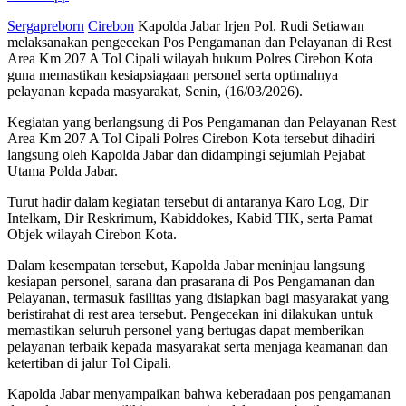
Sergapreborn
Cirebon
Kapolda Jabar Irjen Pol. Rudi Setiawan
melaksanakan pengecekan Pos Pengamanan dan Pelayanan di Rest
Area Km 207 A Tol Cipali wilayah hukum Polres Cirebon Kota
guna memastikan kesiapsiagaan personel serta optimalnya
pelayanan kepada masyarakat, Senin, (16/03/2026).
Kegiatan yang berlangsung di Pos Pengamanan dan Pelayanan Rest
Area Km 207 A Tol Cipali Polres Cirebon Kota tersebut dihadiri
langsung oleh Kapolda Jabar dan didampingi sejumlah Pejabat
Utama Polda Jabar.
Turut hadir dalam kegiatan tersebut di antaranya Karo Log, Dir
Intelkam, Dir Reskrimum, Kabiddokes, Kabid TIK, serta Pamat
Objek wilayah Cirebon Kota.
Dalam kesempatan tersebut, Kapolda Jabar meninjau langsung
kesiapan personel, sarana dan prasarana di Pos Pengamanan dan
Pelayanan, termasuk fasilitas yang disiapkan bagi masyarakat yang
beristirahat di rest area tersebut. Pengecekan ini dilakukan untuk
memastikan seluruh personel yang bertugas dapat memberikan
pelayanan terbaik kepada masyarakat serta menjaga keamanan dan
ketertiban di jalur Tol Cipali.
Kapolda Jabar menyampaikan bahwa keberadaan pos pengamanan