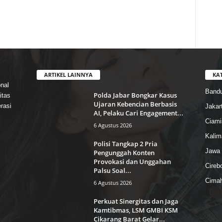
ARTIKEL LAINNYA
KA
nal
Band
Polda Jabar Bongkar Kasus
itas
Ujaran Kebencian Berbasis
rasi
Jakar
AI, Pelaku Cari Engagement...
Ciami
6 Agustus 2026
Kalim
Polisi Tangkap 2 Pria
Jawa 
Pengunggah Konten
Provokasi dan Unggahan
Cireb
Palsu Soal...
Cimah
6 Agustus 2026
Perkuat Sinergitas dan Jaga
Kamtibmas, LSM GMBI KSM
Cikarang Barat Gelar...