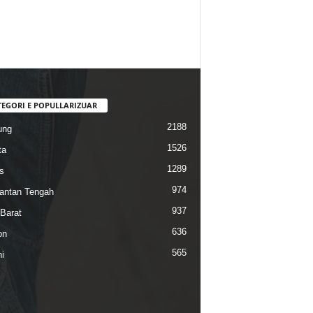
TEGORI E POPULLARIZUAR
2188
ung
1526
ta
1289
s
974
antan Tengah
937
Barat
636
on
565
i