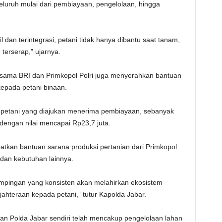
ruh mulai dari pembiayaan, pengelolaan, hingga
l dan terintegrasi, petani tidak hanya dibantu saat tanam,
 terserap,” ujarnya.
rsama BRI dan Primkopol Polri juga menyerahkan bantuan
epada petani binaan.
6 petani yang diajukan menerima pembiayaan, sebanyak
engan nilai mencapai Rp23,7 juta.
apatkan bantuan sarana produksi pertanian dari Primkopol
 dan kebutuhan lainnya.
pingan yang konsisten akan melahirkan ekosistem
hteraan kepada petani,” tutur Kapolda Jabar.
n Polda Jabar sendiri telah mencakup pengelolaan lahan