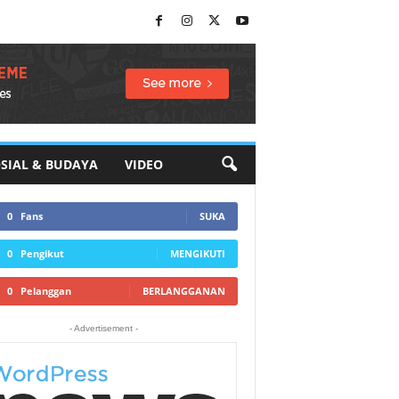
SIAL & BUDAYA
VIDEO
0
Fans
SUKA
0
Pengikut
MENGIKUTI
0
Pelanggan
BERLANGGANAN
- Advertisement -