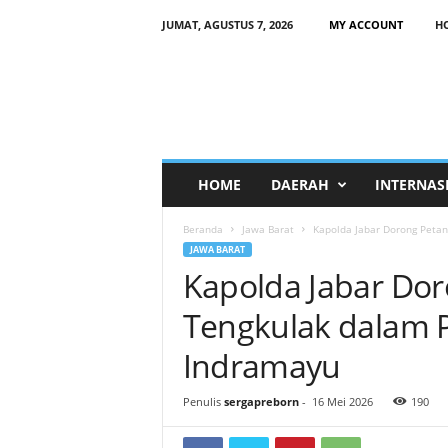
JUMAT, AGUSTUS 7, 2026
MY ACCOUNT
H
HOME
DAERAH
INTERNAS
Beranda
Jawa Barat
Kapolda Jabar Dorong Petani
JAWA BARAT
Kapolda Jabar Dor
Tengkulak dalam 
Indramayu
Penulis
sergapreborn
-
16 Mei 2026
190