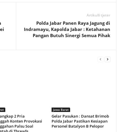
Artikulli tjetër
n
Polda Jabar Panen Raya Jagung di
ei
Indramayu, Kapolda Jabar : Ketahanan
Pangan Butuh Sinergi Semua Pihak
rat
Jawa Barat
Tangkap 2 Pria
Gelar Pasukan : Dansat Brimob
ggah Konten Provokasi
Polda Jabar Pastikan Kesiapan
ggahan Palsu Soal
Personel Batalyon B Pelopor
ntah di Threads