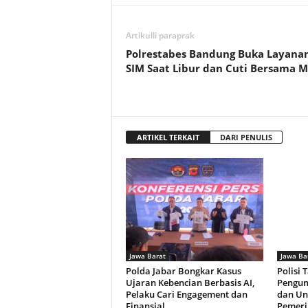
Artikulli paraprak
Polrestabes Bandung Buka Layana
SIM Saat Libur dan Cuti Bersama M
ARTIKEL TERKAIT
DARI PENULIS
Jawa Barat
Jawa Ba
Polda Jabar Bongkar Kasus
Polisi 
Ujaran Kebencian Berbasis AI,
Pengun
Pelaku Cari Engagement dan
dan Un
Finansial
Pemeri