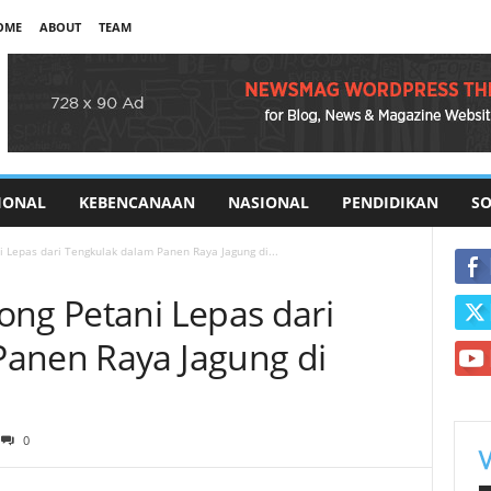
OME
ABOUT
TEAM
IONAL
KEBENCANAAN
NASIONAL
PENDIDIKAN
SO
 Lepas dari Tengkulak dalam Panen Raya Jagung di...
ong Petani Lepas dari
Panen Raya Jagung di
0