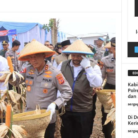
EDI
Kabi
Polr
dan S
serga
Di D
Keri
serga