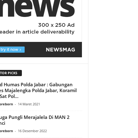
TOR PICKS
d Humas Polda Jabar : Gabungan
es Majalengka Polda Jabar, Koramil
at Pol...
preborn
-
14 Maret 2021
uga Pungli Merajalela Di MAN 2
nci
preborn
-
16 Desember 2022