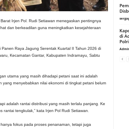
Pemb
Disb
serga
Barat Irjen Pol. Rudi Setiawan menegaskan pentingnya
hat dan berkeadilan guna meningkatkan kesejahteraan
Kapo
di A
Polri
i Panen Raya Jagung Serentak Kuartal II Tahun 2026 di
Admin
waru, Kecamatan Gantar, Kabupaten Indramayu, Sabtu
an utama yang masih dihadapi petani saat ini adalah
ian yang menyebabkan nilai ekonomi di tingkat petani belum
pi adalah rantai distribusi yang masih terlalu panjang. Ke
antai tengkulak,” kata Irjen Pol Rudi Setiawan.
ak hanya fokus pada proses penanaman, tetapi juga