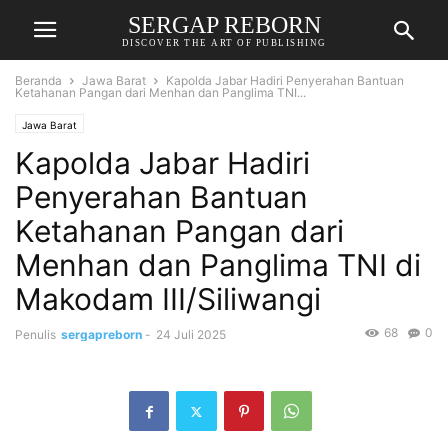
SERGAP REBORN
DISCOVER THE ART OF PUBLISHING
Beranda
Jawa Barat
Kapolda Jabar Hadiri Penyerahan Bantuan
Ketahanan Pangan dari Menhan dan Panglima TNI...
Jawa Barat
Kapolda Jabar Hadiri
Penyerahan Bantuan
Ketahanan Pangan dari
Menhan dan Panglima TNI di
Makodam III/Siliwangi
68
0
Penulis
sergapreborn
-
24 Juli 2025